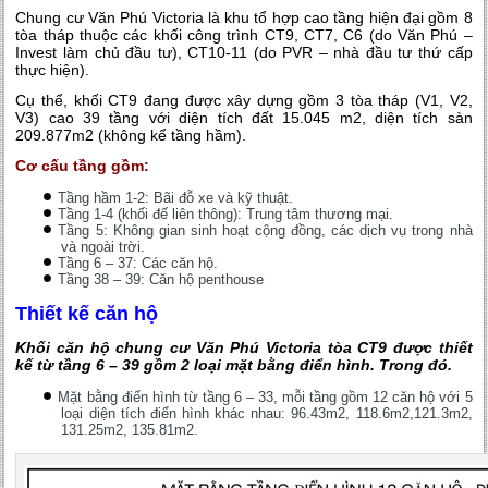
Chung cư Văn Phú Victoria là khu tổ hợp cao tầng hiện đại gồm 8
tòa tháp thuộc các khối công trình CT9, CT7, C6 (do Văn Phú –
Invest làm chủ đầu tư), CT10-11 (do PVR – nhà đầu tư thứ cấp
thực hiện).
Cụ thể, khối CT9 đang được xây dựng gồm 3 tòa tháp (V1, V2,
V3) cao 39 tầng với diện tích đất 15.045 m2, diện tích sàn
209.877m2 (không kể tầng hầm).
Cơ cấu tầng gồm:
Tầng hầm 1-2: Bãi đỗ xe và kỹ thuật.
Tầng 1-4 (khối đế liên thông): Trung tâm thương mại.
Tầng 5: Không gian sinh hoạt cộng đồng, các dịch vụ trong nhà
và ngoài trời.
Tầng 6 – 37: Các căn hộ.
Tầng 38 – 39: Căn hộ penthouse
Thiết kế căn hộ
Khối căn hộ chung cư Văn Phú Victoria tòa CT9 được thiết
kế từ tầng 6 – 39 gồm 2 loại mặt bằng điển hình. Trong đó.
Mặt bằng điển hình từ tầng 6 – 33, mỗi tầng gồm 12 căn hộ với 5
loại diện tích điển hình khác nhau: 96.43m2, 118.6m2,121.3m2,
131.25m2, 135.81m2.