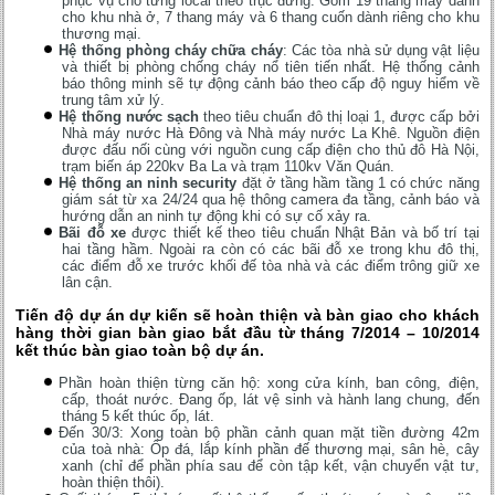
phục vụ cho từng local theo trục đứng. Gồm 19 thang máy dành
cho khu nhà ở, 7 thang máy và 6 thang cuốn dành riêng cho khu
thương mại.
Hệ thống phòng cháy chữa cháy
: Các tòa nhà sử dụng vật liệu
và thiết bị phòng chống cháy nổ tiên tiến nhất. Hệ thống cảnh
báo thông minh sẽ tự động cảnh báo theo cấp độ nguy hiểm về
trung tâm xử lý.
Hệ thống nước sạch
theo tiêu chuẩn đô thị loại 1, được cấp bởi
Nhà máy nước Hà Đông và Nhà máy nước La Khê. Nguồn điện
được đấu nối cùng với nguồn cung cấp điện cho thủ đô Hà Nội,
trạm biến áp 220kv Ba La và trạm 110kv Văn Quán.
Hệ thống an ninh security
đặt ở tầng hầm tầng 1 có chức năng
giám sát từ xa 24/24 qua hệ thông camera đa tầng, cảnh báo và
hướng dẫn an ninh tự động khi có sự cố xảy ra.
Bãi đỗ xe
được thiết kế theo tiêu chuẩn Nhật Bản và bố trí tại
hai tầng hầm. Ngoài ra còn có các bãi đỗ xe trong khu đô thị,
các điểm đỗ xe trước khối đế tòa nhà và các điểm trông giữ xe
lân cận.
Tiến độ dự án dự kiến sẽ hoàn thiện và bàn giao cho khách
hàng thời gian bàn giao bắt đầu từ tháng 7/2014 – 10/2014
kết thúc bàn giao toàn bộ dự án.
Phần hoàn thiện từng căn hộ: xong cửa kính, ban công, điện,
cấp, thoát nước. Đang ốp, lát vệ sinh và hành lang chung, đến
tháng 5 kết thúc ốp, lát.
Đến 30/3: Xong toàn bộ phần cảnh quan mặt tiền đường 42m
của toà nhà: Ốp đá, lắp kính phần đế thương mại, sân hè, cây
xanh (chỉ để phần phía sau để còn tập kết, vận chuyển vật tư,
hoàn thiện thôi).