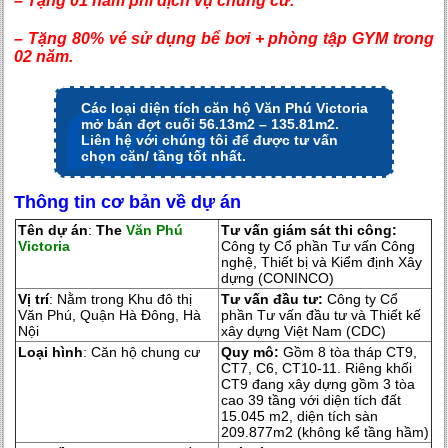
– Tặng 01 năm phí dịch vụ chung cư.
– Tặng 80% vé sử dụng bể bơi + phòng tập GYM trong
02 năm.
Các loại diện tích căn hộ Văn Phú Victoria
mở bán đợt cuối 56.13m2 – 135.81m2.
Liên hệ với chúng tôi để được tư vấn
chọn căn/ tầng tốt nhất.
Thông tin cơ bản về dự án
Tên dự án
:
The
Văn Phú
Tư vấn giám sát thi công:
Victoria
Công ty Cổ phần Tư vấn Công
nghệ, Thiết bị và Kiểm định Xây
dựng (CONINCO)
Vị trí
: Nằm trong Khu đô thị
Tư vấn đầu tư:
Công ty Cổ
Văn Phú, Quận Hà Đông, Hà
phần Tư vấn đầu tư và Thiết kế
Nội
xây dựng Việt Nam (CDC)
Loại hình
: Căn hộ chung cư
Quy mô:
Gồm 8 tòa tháp CT9,
CT7, C6, CT10-11. Riêng khối
CT9 đang xây dựng gồm 3 tòa
cao 39 tầng với diện tích đất
15.045 m2, diện tích sàn
209.877m2 (không kể tầng hầm)