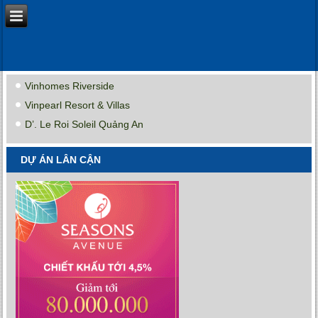
Vinhomes Riverside
Vinpearl Resort & Villas
D’. Le Roi Soleil Quảng An
DỰ ÁN LÂN CẬN