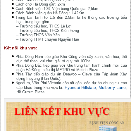
Cách chợ Hà Đông gần: 2km
Cách Bệnh viện 103, Viện bỏng Quốc gia: 2,5km
Cách Bệnh viện quận Hà Đông : 1.42Km
Trong bán kính từ 1,5 đến 2,5km là hệ thống các trường tiểu
học, trung học gồm:
– Trường tiểu học, THCS Lê Lợi
– Trường tiểu học, THCS Kiến Hưng
– Trường THCS Văn Yên
– Trường THPT chuyên Nguyễn Huệ
Kết nối khu vực:
Phía Đông Nam tiếp giáp Khu Công viên cây xanh, văn hóa, thể
dục thể thao, vui chơi giải trí quy mô 100ha
Phía Đông Bắc tiếp giáp với Khu trung tâm hành chính mới của
quận Hà Đông, siêu thị METRO và Melinh Plaza
Phía Tây tiếp giáp dự án Deawoo – Cleve của Tập đoàn Xây
dựng Inpyung (Hàn Quốc).
Ngoài ra, Văn Phú Victoria còn rất gần các dự án chung cư cao
Hyundai Hillstate
Mulberry Lane
cấp khác trong khu vực là:
,
,
Hồ Gươm Plaza…