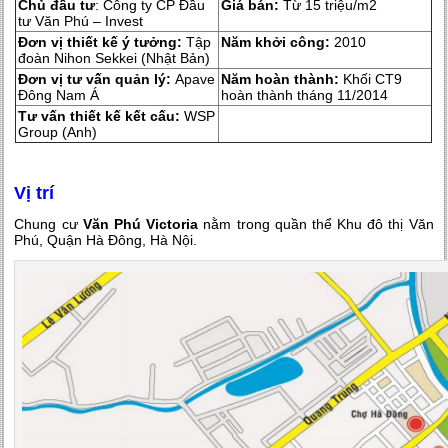
Chủ đầu tư
: Công ty CP Đầu
Giá bán:
Từ 15 triệu/m2
tư Văn Phú – Invest
Đơn vị thiết kế ý tưởng:
Tập
Năm khởi công:
2010
đoàn Nihon Sekkei (Nhật Bản)
Đơn vị tư vấn quản lý:
Apave
Năm hoàn thành:
Khối CT9
Đông Nam Á
hoàn thành tháng 11/2014
Tư vấn thiết kế kết cấu:
WSP
Group (Anh)
Vị trí
Chung cư
Văn Phú Victoria
nằm trong
quần thể
Khu đô thị Văn
Phú, Quận Hà Đông, Hà Nội.