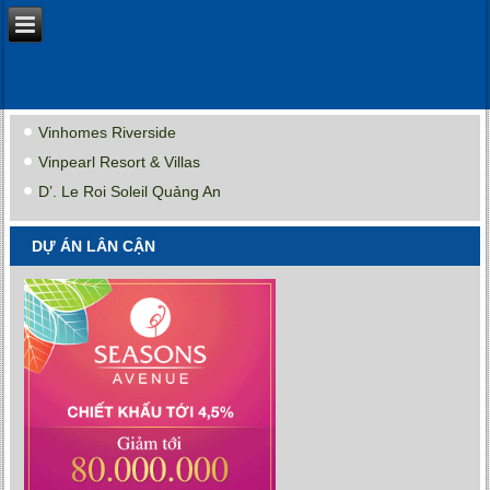
Vinhomes Riverside
Vinpearl Resort & Villas
D’. Le Roi Soleil Quảng An
DỰ ÁN LÂN CẬN