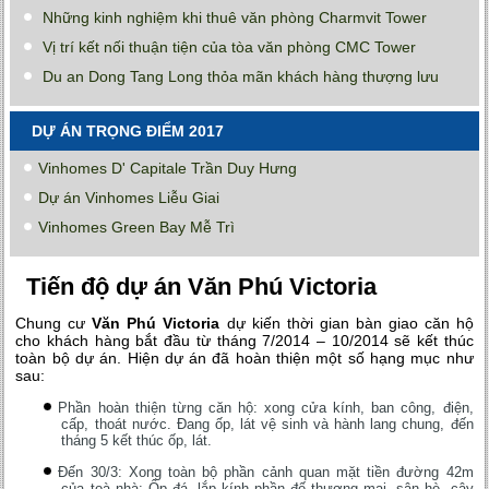
Những kinh nghiệm khi thuê văn phòng Charmvit Tower
Vị trí kết nối thuận tiện của tòa văn phòng CMC Tower
Du an Dong Tang Long thỏa mãn khách hàng thượng lưu
DỰ ÁN TRỌNG ĐIỂM 2017
Vinhomes D' Capitale Trần Duy Hưng
Dự án Vinhomes Liễu Giai
Vinhomes Green Bay Mễ Trì
Tiến độ dự án Văn Phú Victoria
Chung cư
Văn Phú Victoria
dự kiến thời gian bàn giao căn hộ
cho khách hàng bắt đầu từ tháng 7/2014 – 10/2014 sẽ kết thúc
toàn bộ dự án. Hiện dự án đã hoàn thiện một số hạng mục như
sau:
Phần hoàn thiện từng căn hộ: xong cửa kính, ban công, điện,
cấp, thoát nước. Đang ốp, lát vệ sinh và hành lang chung, đến
tháng 5 kết thúc ốp, lát.
Đến 30/3: Xong toàn bộ phần cảnh quan mặt tiền đường 42m
của toà nhà: Ốp đá, lắp kính phần đế thương mại, sân hè, cây