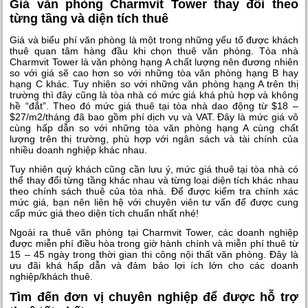
Giá văn phòng Charmvit Tower thay đổi theo
từng tầng và diện tích thuê
Giá và biểu phí văn phòng là một trong những yếu tố được khách
thuê quan tâm hàng đầu khi chọn thuê văn phòng. Tòa nhà
Charmvit Tower là văn phòng hạng A chất lượng nên đương nhiên
so với giá sẽ cao hơn so với những tòa văn phòng hạng B hay
hạng C khác. Tuy nhiên so với những văn phòng hạng A trên thị
trường thì đây cũng là tòa nhà có mức giá khá phù hợp và không
hề “đắt”. Theo đó mức giá thuê tại tòa nhà dao động từ $18 –
$27/m2/tháng đã bao gồm phí dịch vụ và VAT. Đây là mức giá vô
cùng hấp dẫn so với những tòa văn phòng hạng A cùng chất
lượng trên thị trường, phù hợp với ngân sách và tài chính của
nhiều doanh nghiệp khác nhau.
Tuy nhiên quý khách cũng cần lưu ý, mức giá thuê tại tòa nhà có
thể thay đổi từng tầng khác nhau và từng loại diện tích khác nhau
theo chính sách thuê của tòa nhà. Để được kiểm tra chính xác
mức giá, bạn nên liên hệ với chuyên viên tư vấn để được cung
cấp mức giá theo diện tích chuẩn nhất nhé!
Ngoài ra thuê văn phòng tại Charmvit Tower, các doanh nghiệp
được miễn phí điều hòa trong giờ hành chính và miễn phí thuê từ
15 – 45 ngày trong thời gian thi công nội thất văn phòng. Đây là
ưu đãi khá hấp dẫn và đảm bảo lợi ích lớn cho các doanh
nghiệp/khách thuê.
Tìm đến đơn vị chuyên nghiệp để được hỗ trợ