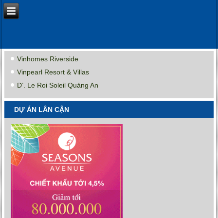
Vinhomes Riverside
Vinpearl Resort & Villas
D’. Le Roi Soleil Quảng An
DỰ ÁN LÂN CẬN