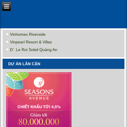
Vinhomes Riverside
Vinpearl Resort & Villas
D’. Le Roi Soleil Quảng An
DỰ ÁN LÂN CẬN