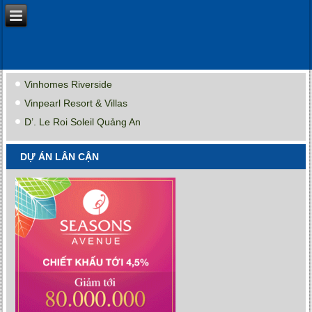
Vinhomes Riverside
Vinpearl Resort & Villas
D’. Le Roi Soleil Quảng An
DỰ ÁN LÂN CẬN