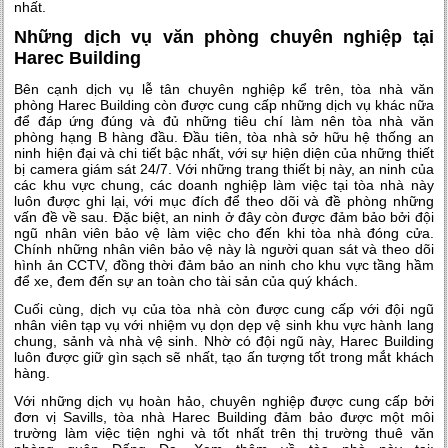
nhất.
Những dịch vụ văn phòng chuyên nghiệp tại
Harec Building
Bên cạnh dịch vụ lễ tân chuyên nghiệp kể trên, tòa nhà văn
phòng Harec Building còn được cung cấp những dịch vụ khác nữa
để đáp ứng đúng và đủ những tiêu chí làm nên tòa nhà văn
phòng hạng B hàng đầu. Đầu tiên, tòa nhà sở hữu hệ thống an
ninh hiện đại và chi tiết bậc nhất, với sự hiện diện của những thiết
bị camera giám sát 24/7. Với những trang thiết bị này, an ninh của
các khu vực chung, các doanh nghiệp làm việc tại tòa nhà này
luôn được ghi lại, với mục đích để theo dõi và đề phòng những
vấn đề về sau. Đặc biệt, an ninh ở đây còn được đảm bảo bởi đội
ngũ nhân viên bảo vệ làm việc cho đến khi tòa nhà đóng cửa.
Chính những nhân viên bảo vệ này là người quan sát và theo dõi
hình ản CCTV, đồng thời đảm bảo an ninh cho khu vực tầng hầm
để xe, đem đến sự an toàn cho tài sản của quý khách.
Cuối cùng, dịch vụ của tòa nhà còn được cung cấp với đội ngũ
nhân viên tạp vụ với nhiệm vụ dọn dẹp vệ sinh khu vực hành lang
chung, sảnh và nhà vệ sinh. Nhờ có đội ngũ này, Harec Building
luôn được giữ gìn sạch sẽ nhất, tạo ấn tượng tốt trong mắt khách
hàng.
Với những dịch vụ hoàn hảo, chuyên nghiệp được cung cấp bởi
đơn vị Savills, tòa nhà Harec Building đảm bảo được một môi
trường làm việc tiện nghi và tốt nhất trên thị trường thuê văn