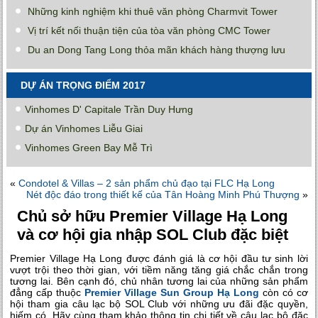
Những kinh nghiệm khi thuê văn phòng Charmvit Tower
Vị trí kết nối thuận tiện của tòa văn phòng CMC Tower
Du an Dong Tang Long thỏa mãn khách hàng thượng lưu
DỰ ÁN TRỌNG ĐIỂM 2017
Vinhomes D' Capitale Trần Duy Hưng
Dự án Vinhomes Liễu Giai
Vinhomes Green Bay Mễ Trì
«
Condotel & Villas – 2 sản phẩm chủ đạo tại FLC Hạ Long
Nét độc đáo trong thiết kế của Tân Hoàng Minh Phú Thượng
»
Chủ sở hữu Premier Village Hạ Long
và cơ hội gia nhập SOL Club đặc biệt
Premier Village Hạ Long được đánh giá là cơ hội đầu tư sinh lời
vượt trội theo thời gian, với tiềm năng tăng giá chắc chắn trong
tương lai. Bên cạnh đó, chủ nhân tương lai của những sản phẩm
đẳng cấp thuộc
Premier Village Sun Group Hạ Long
còn có cơ
hội tham gia câu lạc bộ SOL Club với những ưu đãi đặc quyền,
hiếm có. Hãy cùng tham khảo thông tin chi tiết về câu lạc bộ đặc