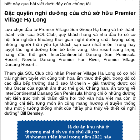
biệt này qua bài viết dưới đây của chúng tôi…
Đặc quyền nghỉ dưỡng của chủ sở hữu Premier
Village Hạ Long
Lựa chọn đầu tư Premier Village Sun Group Hạ Long và trở thành
thành viên của SOL Club, quý khách hàng và nhà đầu tư có cơ
hội trải nghiệm khoảng thời gian nghỉ dưỡng chất lượng cùng
những người thân yêu tại khách sạn cao nhất miền Trung hay
tuyệt tác nghỉ dưỡng bên bờ biển vàng, khu resort sang trọng
hàng đầu thế giới: InterContinental
Danang Sun Peninsula
Resort, Novote Danang Premier Han River, Premier Village
Danang Resort…
Tham gia SOL Club chủ nhân Premier Village Hạ Long có cơ hội
trải nghiệm tuyệt vời cùng tinh hoa ẩm thực thế giới, trong đó có
các đầu bếp trưởng đạt 3 sao Michelin – giải thưởng được coi
như Oscar của ngành ẩm thực thế giới. Chẳng hạn, ấn tượng về
InterContinental Danang Sun Peninsula không chỉ ở những đường
nét kiến trúc tinh tế thấm đẫm hơi thở văn hóa Việt mà còn ở
những chi tiết, từng món ăn cũng mang hương vị truyền thống
như một ý tưởng thống nhất của “thầy phù thủy về thiết kế nghỉ
dưỡng” Bill Bensley.
Vinhomes Bắc Giang
là dự án khu nhà ở
thương mại dịch vụ do chủ đầu tư
Vinhomes triển khai trong năm 2021 này