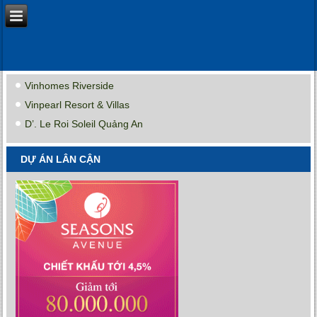
Vinhomes Riverside
Vinpearl Resort & Villas
D’. Le Roi Soleil Quảng An
DỰ ÁN LÂN CẬN