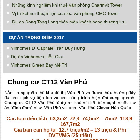
Những kinh nghiệm khi thuê văn phòng Charmvit Tower
Vị trí kết nối thuận tiện của tòa văn phòng CMC Tower
Du an Dong Tang Long thỏa mãn khách hàng thượng lưu
DỰ ÁN TRỌNG ĐIỂM 2017
Vinhomes D' Capitale Trần Duy Hưng
Dự án Vinhomes Liễu Giai
Vinhomes Green Bay Mễ Trì
Chung cư CT12 Văn Phú
Nằm trong quần thể khu đô thị Văn Phú và được thừa hưởng đầy
đủ các dịch vụ tiện ích và các công trình hiện đại xung quanh,
Chung cư CT12 Văn Phú là dự án khá nổi bật bên cạnh nhiều dự
án “đình đám” như: Văn Phú victoria, Văn Phú Clever Hàn Quốc.
Các loại diện tích: 63,3m2- 72,3- 74,5m2 – 75m2- 118,9-
167,7m2
Giá bán căn hộ từ: 12,7 triệu/m2 – 13 triệu & Phí
DVTVMG (25 triệu)