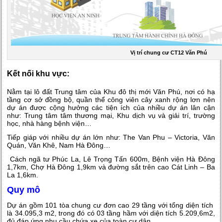
Vị trí chung cư CT12 Văn Phú
Kết nối khu vực:
Nằm tại lô đất Trung tâm của Khu đô thị mới Văn Phú, nơi có hạ
tầng cơ sở đồng bộ, quần thể công viên cây xanh rộng lơn nên
dự án được cộng hưởng các tiện ích của nhiều dự án lân cận
như: Trung tâm tâm thương mại, Khu dịch vụ và giải trí, trường
học, nhà hàng bệnh viện…
Tiếp giáp với nhiều dự án lớn như: The Van Phu – Victoria, Văn
Quán, Văn Khê, Nam Hà Đông…
Cách ngã tư Phúc La, Lê Trọng Tấn 600m, Bệnh viện Hà Đông
1,7km, Chợ Hà Đông 1,9km và đường sắt trên cao Cát Linh – Ba
La 1,6km.
Quy mô
Dự án gồm 101 tòa chung cư đơn cao 29 tầng với tổng diện tích
là 34.095,3 m2, trong đó có 03 tầng hầm với diện tích 5.209,6m2,
đủ đáp ứng nhu cầu chứa xe của toàn cư dân.