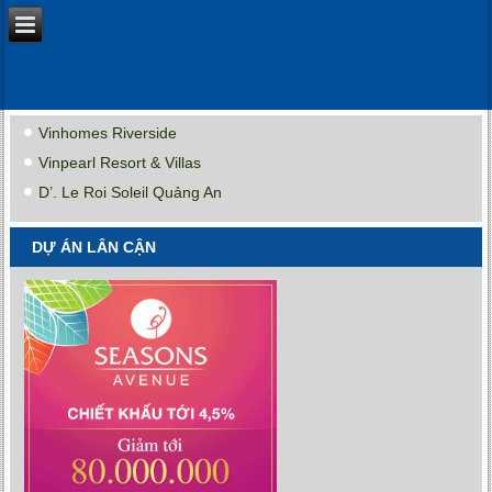
Vinhomes Riverside
Vinpearl Resort & Villas
D’. Le Roi Soleil Quảng An
DỰ ÁN LÂN CẬN