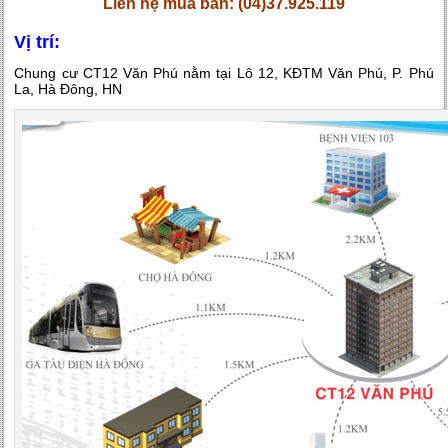
Liên hệ mua bán: (04)37.925.119
Vị trí:
Chung cư CT12 Văn Phú nằm tại Lô 12, KĐTM Văn Phú, P. Phú
La, Hà Đông, HN