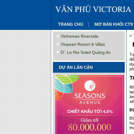
TRANG CHỦ
MỞ BÁN KHỐI CT9
«
Vinhomes Riverside
Vinpearl Resort & Villas
D’. Le Roi Soleil Quảng An
Tạ
để
dự
DỰ ÁN LÂN CẬN
ph
T
Nh
tạ
án
sẽ
Độ
Độ
họ
th