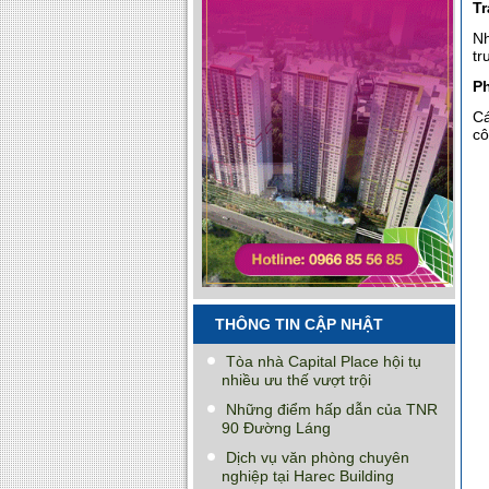
Tr
Nh
tr
Ph
Cá
cô
THÔNG TIN CẬP NHẬT
Tòa nhà Capital Place hội tụ
nhiều ưu thế vượt trội
Những điểm hấp dẫn của TNR
90 Đường Láng
Dịch vụ văn phòng chuyên
nghiệp tại Harec Building