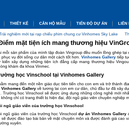
THIẾT KẾ
CĂN HỘ MẪU
TIẾN ĐỘ DỰ ÁN
LIÊN
Trải nghiệm mới tại rạp chiếu phim chung cư Vinhomes Sky Lake
Th
Điểm mặt tiện ích mang thương hiệu VinGro
i mỗi sản phẩm của mình tập đoàn Vingroup đều muốn lồng ghép tại đ
 phục vụ đời sống cư dân một cách tốt hơn.
Vinhomes Gallery
tiếp tụ
 kiến xây dựng những tiện ích đẳng cấp mang thương hiệu Vingoup
òng khám đa khoa Vinmec.
rường học Vinschool tại Vinhomes Gallery
ằm mang đến một nền giáo dục tiên tiến cho con em và trở thành địa
i
Vinhomes Gallery
về tương lai con em cư dân, chủ đầu tư đã xây dự
. Trường học Vinschool sẽ được ứng dụng những công nghệ mới nhất 
 không chỉ có trang thiết bị hiện đại, đội ngũ giáo viên chuyên nghiệp
i ngũ giáo viên của trường học Vinschool
i ngũ giáo viên của trường học Vinschool
dự án Vinhomes Gallery
đ
 sẽ được đào tạo bài bản về mặt chuyên môn và được đánh giá cao v
ường xuyên.