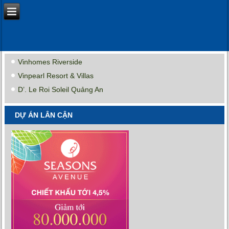
Vinhomes Riverside
Vinpearl Resort & Villas
D’. Le Roi Soleil Quảng An
DỰ ÁN LÂN CẬN