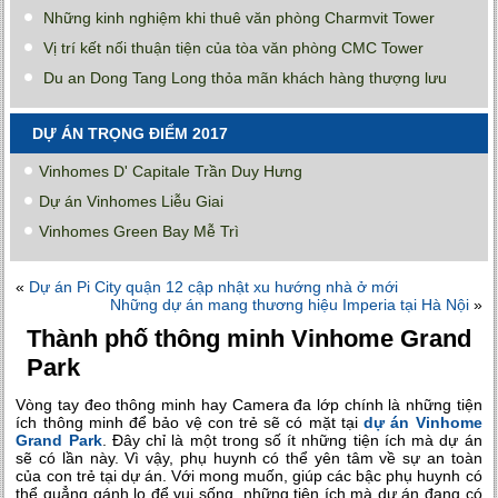
Những kinh nghiệm khi thuê văn phòng Charmvit Tower
Vị trí kết nối thuận tiện của tòa văn phòng CMC Tower
Du an Dong Tang Long thỏa mãn khách hàng thượng lưu
DỰ ÁN TRỌNG ĐIỂM 2017
Vinhomes D' Capitale Trần Duy Hưng
Dự án Vinhomes Liễu Giai
Vinhomes Green Bay Mễ Trì
«
Dự án Pi City quận 12 cập nhật xu hướng nhà ở mới
Những dự án mang thương hiệu Imperia tại Hà Nội
»
Thành phố thông minh Vinhome Grand
Park
Vòng tay đeo thông minh hay Camera đa lớp chính là những tiện
ích thông minh để bảo vệ con trẻ sẽ có mặt tại
dự án Vinhome
Grand Park
. Đây chỉ là một trong số ít những tiện ích mà dự án
sẽ có lần này. Vì vậy, phụ huynh có thể yên tâm về sự an toàn
của con trẻ tại dự án. Với mong muốn, giúp các bậc phụ huynh có
thể quẳng gánh lo để vui sống, những tiện ích mà dự án đang có