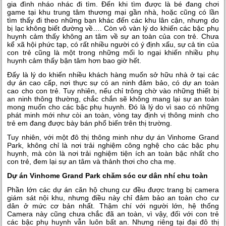
gia đình nháo nhác đi tìm. Đến khi tìm được là bé đang chơi
game tại khu trung tâm thương mại gần nhà, hoặc cũng có lần
tìm thấy đi theo những bạn khác đến các khu lân cận, nhưng do
bị lạc không biết đường về…. Còn vô vàn lý do khiến các bậc phụ
huynh cảm thấy không an tâm về sự an toàn của con trẻ. Chưa
kể xã hội phức tạp, có rất nhiều người có ý định xấu, sự cả tin của
con trẻ cũng là một trong những mối lo ngại khiến nhiều phụ
huynh cảm thấy bận tâm hơn bao giờ hết.
Đấy là lý do khiến nhiều khách hàng muốn sở hữu nhà ở tại các
dự án cao cấp, nơi thực sự có an ninh đảm bảo, có dự an toàn
cao cho con trẻ. Tuy nhiên, nếu chỉ trông chờ vào những thiết bị
an ninh thông thường, chắc chắn sẽ không mang lại sự an toàn
mong muốn cho các bậc phụ huynh. Đó là lý do vì sao có những
phát minh mới như còi an toàn, vòng tay định vị thông minh cho
trẻ em đang được bày bán phổ biến trên thị trường.
Tuy nhiên, với một đô thị thông minh như dự án Vinhome Grand
Park, không chỉ là nơi trải nghiệm công nghệ cho các bậc phụ
huynh, mà còn là nơi trải nghiệm tiện ích an toàn bậc nhất cho
con trẻ, đem lại sự an tâm và thảnh thơi cho cha mẹ.
Dự án Vinhome Grand Park chăm sóc cư dân nhí chu toàn
Phần lớn các dự án căn hộ chung cư đều được trang bị camera
giám sát nội khu, nhưng điều này chỉ đảm bảo an toàn cho cư
dân ở mức cơ bản nhất. Thậm chí với người lớn, hệ thống
Camera này cũng chưa chắc đã an toàn, vì vậy, đối với con trẻ
các bậc phụ huynh vẫn luôn bất an. Nhưng riêng tại đại đô thị