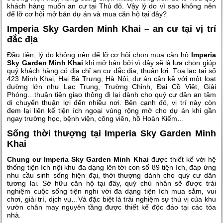
khách hàng muốn an cư tại Thủ đô. Vậy lý do vì sao không nên
để lỡ cơ hội mở bán dự án và mua căn hộ tại đây?
Imperia Sky Garden Minh Khai – an cư tại vị trí
đắc địa
Đầu tiên, lý do không nên để lỡ cơ hội chọn mua căn hộ
Imperia
Sky Garden Minh Khai
khi mở bán bởi vì đây sẽ là lựa chọn giúp
quý khách hàng có địa chỉ an cư đắc địa, thuận lợi. Tọa lạc tại số
423 Minh Khai, Hai Bà Trưng, Hà Nội, dự án cận kề với một loạt
đường lớn như Lạc Trung, Trường Chinh, Đại Cồ Việt, Giải
Phóng…thuận tiện giao thông đi lại dành cho quý cư dân an tâm
di chuyển thuận lợi đến nhiều nơi. Bên cạnh đó, vị trí này còn
đem lại liên kế tiện ích ngoại vùng rộng mở cho dự án khi gần
ngay trường học, bệnh viện, công viên, hồ Hoàn Kiếm…
Sống thời thượng tại Imperia Sky Garden Minh
Khai
Chung cư Imperia Sky Garden Minh Khai
được thiết kế với hệ
thống tiện ích nội khu đa dạng lên tới con số 89 tiện ích, đáp ứng
nhu cầu sinh sống hiện đại, thời thượng dành cho quý cư dân
tương lai. Sở hữu căn hộ tại đây, quý chủ nhân sẽ được trải
nghiệm cuộc sống tiện nghi với đa dạng tiện ích mua sắm, vui
chơi, giải trí, dịch vụ…Và đặc biệt là trải nghiệm sự thú vị của khu
vườn chân may nguyên tầng được thiết kế độc đáo tại các tòa
nhà.