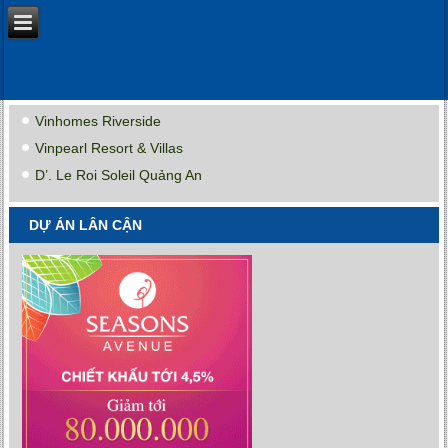
Vinhomes Riverside
Vinpearl Resort & Villas
D’. Le Roi Soleil Quảng An
DỰ ÁN LÂN CẬN