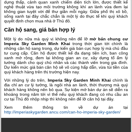
dựng thấp, cảnh quan xanh chiếm diện tích lớn, được thiết kế
nghệ thuật vừa tạo môi trường không khí an lành vừa đem lại
không gian tuyệt vời để thư giãn mỗi ngày. Giữa phố thị xô bồ,
sống xanh tại đây chắc chắn là một lý do thực tế khi quý khách
quyết định chọn mua nhà ở Thủ đô.
Căn hộ sang, giá bán hợp lý
Một lý do nữa mà quý vị không nên để lỡ
mở bán chung cư
Imperia Sky Garden Minh Khai
trong thời gian tới chính là
những căn hộ sang trong, dự kiến giá bán cực hợp lý mà chủ đầu
tư cung cấp. Căn hộ được thiết kế đa dạng tiện ích, ban công
xanh mở rộng, đem lại không gian an cư, xây dựng tổ ấm lý
tưởng dành cho quý chủ nhân và các thành viên trong gia đình.
Dự kiến mức giá bán căn hộ sẽ vô cùng hấp dẫn, vừa túi tiền của
quý khách hàng trên thị trường hiện nay.
Với những lý do trên,
Imperia Sky Garden Minh Khai
chính là
địa chỉ an cư lý tưởng, là ngôi nhà an lành, thời thượng mà quý
khách hàng không nên bỏ qua. Sự kiện mở bán dự án sẽ diễn ra
khoảng trong năm tới vì thế nếu quý khách đang có nhu cầu an
cư tại Thủ đô nhộp nhịp thì không nên để lỡ căn hộ tại đây.
Xem thêm thông tin về dự án tại
http://imperiaskygarden.ancu.com/can-ho-imperia-sky-garden/