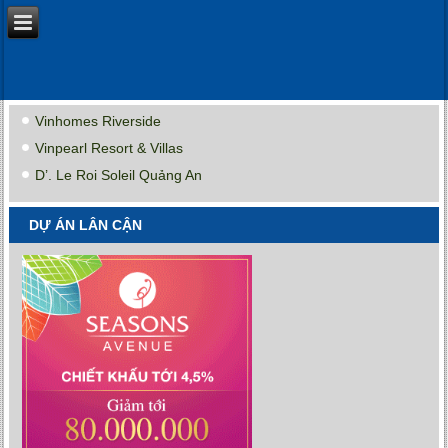
Vinhomes Riverside
Vinpearl Resort & Villas
D’. Le Roi Soleil Quảng An
DỰ ÁN LÂN CẬN