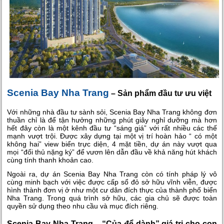
Scenia Bay Nha Trang
– Sản phẩm đầu tư ưu việt
Với những nhà đầu tư sành sỏi, Scenia Bay Nha Trang không đơn
thuần chỉ là để tận hưởng những phút giây nghỉ dưỡng mà hơn
hết đây còn là một kênh đầu tư “sáng giá” với rất nhiều các thế
mạnh vượt trội. Được xây dựng tại một vị trí hoàn hảo “ có một
không hai” view biển trực diện, 4 mặt tiền, dự án này vượt qua
mọi “đối thủ nặng ký” để vươn lên dẫn đầu về khả năng hút khách
cùng tính thanh khoản cao.
Ngoài ra, dự án Scenia Bay Nha Trang còn có tính pháp lý vô
cùng minh bạch với việc được cấp sổ đỏ sở hữu vĩnh viễn, được
hình thành đơn vị ở như một cư dân đích thực của thành phố biển
Nha Trang. Trong quá trình sở hữu, các gia chủ sẽ được toàn
quyền sử dụng theo nhu cầu và mục đích riêng.
Scenia Bay Nha Trang – “Của để dành” giá trị cho con