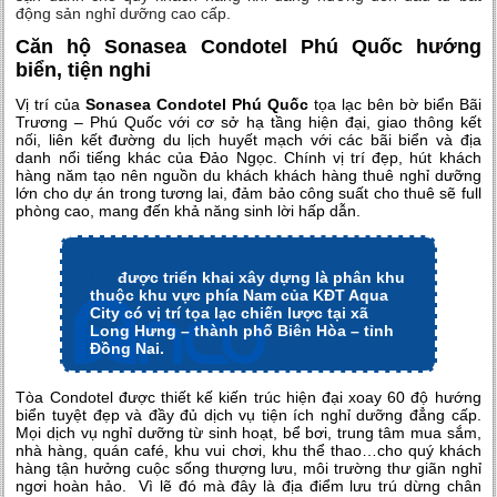
động sản nghỉ dưỡng cao cấp.
Căn hộ Sonasea Condotel Phú Quốc hướng
biển, tiện nghi
Vị trí của
Sonasea Condotel Phú Quốc
tọa lạc bên bờ biển Bãi
Trương – Phú Quốc với cơ sở hạ tầng hiện đại, giao thông kết
nối, liên kết đường du lịch huyết mạch với các bãi biển và địa
danh nổi tiếng khác của Đảo Ngọc. Chính vị trí đẹp, hút khách
hàng năm tạo nên nguồn du khách khách hàng thuê nghỉ dưỡng
lớn cho dự án trong tương lai, đảm bảo công suất cho thuê sẽ full
phòng cao, mang đến khả năng sinh lời hấp dẫn.
Du An Dao Phung Hoang Aqua City Dong
Nai
được triển khai xây dựng là phân khu
thuộc khu vực phía Nam của KĐT Aqua
City có vị trí tọa lạc chiến lược tại xã
Long Hưng – thành phố Biên Hòa – tỉnh
Đồng Nai.
Tòa Condotel được thiết kế kiến trúc hiện đại xoay 60 độ hướng
biển tuyệt đẹp và đầy đủ dịch vụ tiện ích nghỉ dưỡng đẳng cấp.
Mọi dịch vụ nghỉ dưỡng từ sinh hoạt, bể bơi, trung tâm mua sắm,
nhà hàng, quán café, khu vui chơi, khu thể thao…cho quý khách
hàng tận hưởng cuộc sống thượng lưu, môi trường thư giãn nghỉ
ngơi hoàn hảo. Vì lẽ đó mà đây là địa điểm lưu trú dừng chân