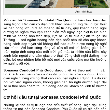
Ảnh minh họa
Mỗi
căn hộ Sonasea Condotel Phú Quốc
có kiến trúc hiện đại,
sang trọng. Các căn có diện tích khác nhau nhưng đều được thiết
kế ban công lớn, cửa sổ thoáng để từ đây, quý khách hàng nghỉ
dưỡng sẽ ngắm trọn vẹn cảnh biển mỗi ngày, đặc biệt là lúc bình
minh và hoàng hôn xinh đẹp, rực rỡ. Vị trí của dự án thuộc Bãi
Trường – nơi ngắm hoàng hôn đẹp nhất nên sẽ cho quý khách
hàng cảnh đẹp tuyệt vời không thể nào quên được trong kỳ nghỉ
của mình. Với ban công rộng và cửa sổ mở thì không gian luôn
tràn ngập ánh sáng của mặt trời, gió mát tự nhiên của biển, cây
xanh bên ngoài cho cảm giác thư thái, đúng chất nghỉ dưỡng thư
giãn, bỏ qua những bộn bề mệt mỏi của cuộc sống mà tận hưởng
kỳ nghỉ tuyệt vời.
Sonasea Condotel Phú Quốc
được thiết kế theo mô hình căn
hộ khách sạn nên vừa có đầy đủ phòng ốc vừa có được không
gian nghỉ dưỡng với nội thất cao cấp, tiện nghi sử dụng. Từ đó kết
nối với việc ngắm cảnh, không gian căn hộ nghỉ dưỡng hiện đại
sẽ là thỏi nam châm thu hút đông đảo du khách có kinh tế hướng
tới.
Cơ hội đầu tư tại Sonasea Condotel Phú Quốc
Những lợi thế từ vị trí đẹp cho đến thiết kế sang, hiện đại, cùng
thông tin mở bán Sonasea Condotel Phú Quốc sẽ có giá hấp dẫn