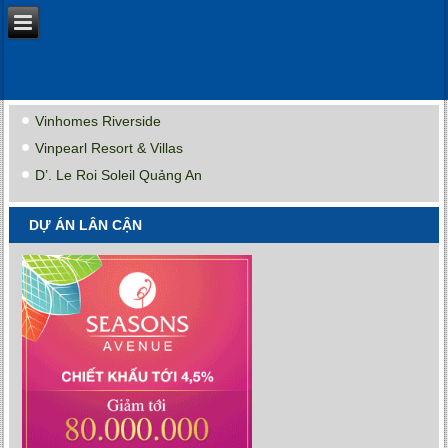
Vinhomes Riverside
Vinpearl Resort & Villas
D’. Le Roi Soleil Quảng An
DỰ ÁN LÂN CẬN