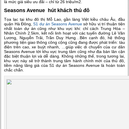
là mức giá siêu ưu đãi – chỉ từ 26 triệu/m2.
Seasons Avenue hút khách thủ đô
Tọa lạc tại khu đô thị Mỗ Lao, gần làng Việt kiều châu Âu, đầu
quận Hà Đông,
S1 dự án Seasons Avenue
sở hữu vị trí thuận tiện
nhất toàn dự án cũng như khu vực khi: chỉ cách Trung Hòa –
Nhân Chính 2.5km, kết nối linh hoạt với các tuyến đường Lê Văn
Lương, Nguyễn Trãi, Trần Duy Hưng…Bên cạnh đó, hệ thống
phương tiện giao thông công cộng cũng đang được phát triển: tàu
điện trên cao, xe buýt nhanh, …giúp việc di chuyển của cư dân
Seasons Avenue tới khu vực trung tâm cũng như địa bàn lân cận
đặc biệt thuận lợi và dễ dàng. Không những thế, trong tương lai,
khu vực này sẽ trở thành trung tâm hành chính mới của thủ đô,
tiềm năng tăng giá của S1 dự án Seasons Avenue là hoàn toàn
chắc chắn.