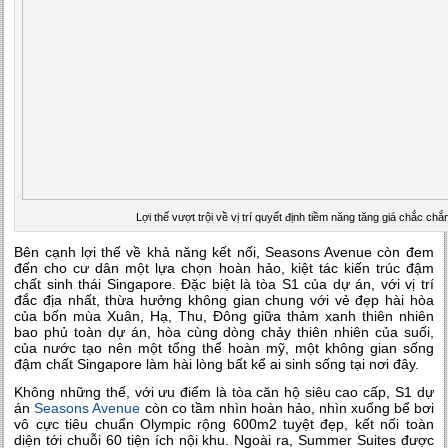
Lợi thế vượt trội về vị trí quyết định tiềm năng tăng giá chắc 
Bên cạnh lợi thế về khả năng kết nối, Seasons Avenue còn đem
đến cho cư dân một lựa chọn hoàn hảo, kiệt tác kiến trúc đậm
chất sinh thái Singapore. Đặc biệt là tòa S1 của dự án, với vị trí
đắc địa nhất, thừa hưởng không gian chung với vẻ đẹp hài hòa
của bốn mùa Xuân, Hạ, Thu, Đông giữa thảm xanh thiên nhiên
bao phủ toàn dự án, hòa cùng dòng chảy thiên nhiên của suối,
của nước tạo nên một tổng thể hoàn mỹ, một không gian sống
đậm chất Singapore làm hài lòng bất kể ai sinh sống tại nơi đây.
Không những thế, với ưu điểm là tòa căn hộ siêu cao cấp, S1 dự
án
Seasons Avenue
còn co tầm nhìn hoàn hảo, nhìn xuống bể bơi
vô cực tiêu chuẩn Olympic rộng 600m2 tuyệt đẹp, kết nối toàn
diện tới chuỗi 60 tiện ích nội khu. Ngoài ra, Summer Suites được