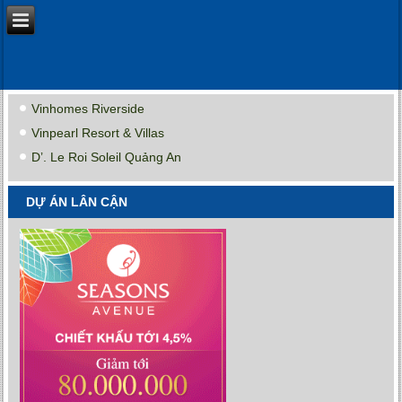
Vinhomes Riverside
Vinpearl Resort & Villas
D’. Le Roi Soleil Quảng An
DỰ ÁN LÂN CẬN