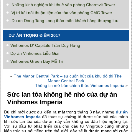
Những kinh nghiệm khi thuê văn phòng Charmvit Tower
Vị trí kết nối thuận tiện của tòa văn phòng CMC Tower
Du an Dong Tang Long thỏa mãn khách hàng thượng lưu
DỰ ÁN TRỌNG ĐIỂM 2017
Vinhomes D' Capitale Trần Duy Hưng
Dự án Vinhomes Liễu Giai
Vinhomes Green Bay Mễ Trì
«
The Manor Central Park – sự cuốn hút của khu đô thị The
Manor Central Park
Thông tin mở bán chính thức Vinhomes Imperia
»
Sức lan tỏa không hề nhỏ của dự án
Vinhomes Imperia
Dù chỉ mới được dự kiến ra mắt trong tháng 3 này, nhưng
dự án
Vinhomes Imperia
đã thực sự chứng tỏ được sức hút của mình
khi sức lan tỏa của dự án này vẫn không có dấu hiệu ngừng lại.
Với sự đầu tư phát triển của chủ đầu tư Vingroup cùng những
kiến trúc sư nổi tiếng trên thế giới, đây sẽ là dự án mang tới cuộc