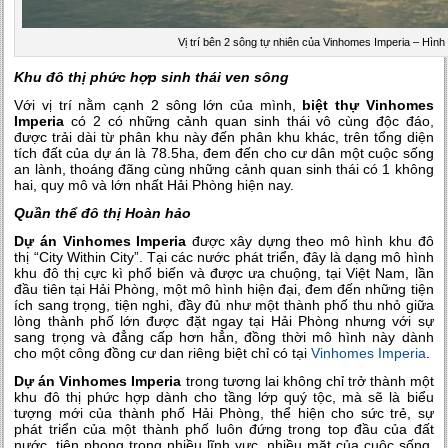
Vị trí bên 2 sông tự nhiên của Vinhomes Imperia – Hình
Khu đô thị phức hợp sinh thái ven sông
Với vị trí nằm cạnh 2 sông lớn của mình,
biệt thự Vinhomes
Imperia
có 2 có những cảnh quan sinh thái vô cùng độc đáo,
được trải dài từ phân khu này đến phân khu khác, trên tổng diện
tích đất của dự án là 78.5ha, đem đến cho cư dân một cuộc sống
an lành, thoáng đãng cùng những cảnh quan sinh thái có 1 không
hai, quy mô và lớn nhất Hải Phòng hiện nay.
Quần thể đô thị Hoàn hảo
Dự án Vinhomes Imperia
được xây dựng theo mô hình khu đô
thị “City Within City”. Tại các nước phát triển, đây là dạng mô hình
khu đô thị cực kì phổ biến và được ưa chuộng, tại Việt Nam, lần
đầu tiên tại Hải Phòng, một mô hình hiện đại, đem đến những tiện
ích sang trọng, tiện nghi, đầy đủ như một thành phố thu nhỏ giữa
lòng thành phố lớn được đặt ngay tại Hải Phòng nhưng với sự
sang trọng và đẳng cấp hơn hẳn, đồng thời mô hình này dành
cho một công đồng cư dan riêng biệt chỉ có tại
Vinhomes Imperia
.
Dự án Vinhomes Imperia
trong tương lai không chỉ trở thành một
khu đô thị phức hợp dành cho tầng lớp quý tộc, mà sẽ là biểu
tượng mới của thành phố Hải Phòng, thể hiện cho sức trẻ, sự
phát triển của một thành phố luôn đứng trong top đầu của đất
nước, tiên phong trong nhiều lĩnh vực, nhiều mặt của cuộc sống.