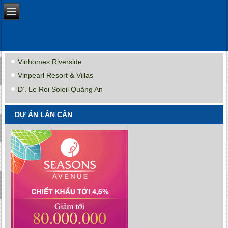
Vinhomes Riverside
Vinpearl Resort & Villas
D’. Le Roi Soleil Quảng An
DỰ ÁN LÂN CẬN