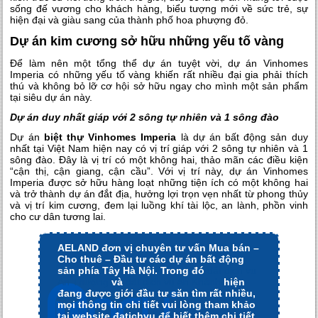
sống đế vương cho khách hàng, biểu tượng mới về sức trẻ, sự
hiện đại và giàu sang của thành phố hoa phượng đỏ.
Dự án kim cương sở hữu những yếu tố vàng
Để làm nên một tổng thể dự án tuyệt vời, dự án Vinhomes
Imperia có những yếu tố vàng khiến rất nhiều đại gia phải thích
thú và không bỏ lỡ cơ hội sở hữu ngay cho mình một sản phẩm
tại siêu dự án này.
Dự án duy nhất giáp với 2 sông tự nhiên và 1 sông đào
Dự án
biệt thự Vinhomes Imperia
là dự án bất động sản duy
nhất tại Việt Nam hiện nay có vị trí giáp với 2 sông tự nhiên và 1
sông đào. Đây là vị trí có một không hai, thảo mãn các điều kiện
“cận thị, cận giang, cận cầu”. Với vị trí này, dự án Vinhomes
Imperia được sở hữu hàng loạt những tiện ích có một không hai
và trở thành dự án đắt địa, hưởng lợi trọn vẹn nhất từ phong thủy
và vị trí kim cương, đem lại luồng khí tài lộc, an lành, phồn vinh
cho cư dân tương lai.
AELAND đơn vị chuyên tư vấn Mua bán –
Cho thuê – Đầu tư các dự án bất động
sản phía Tây Hà Nội. Trong đó
đất dịch vụ
An Thượng
và
đất dịch vụ An Khánh
hiện
đang được giới đầu tư săn tìm rất nhiều,
mọi thông tin chi tiết vui lòng tham khảo
tại website đatichvu để biết thêm chi tiết