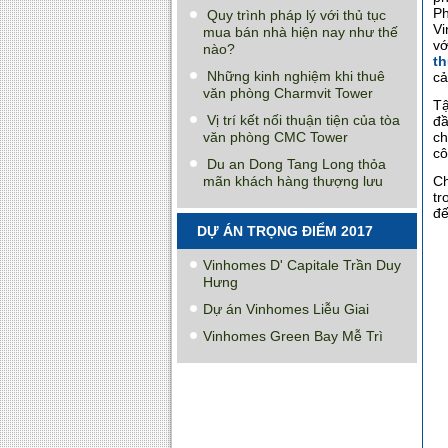
Ph
Quy trình pháp lý với thủ tục
Vi
mua bán nhà hiện nay như thế
vớ
nào?
t
Những kinh nghiệm khi thuê
cả
văn phòng Charmvit Tower
Tậ
Vị trí kết nối thuận tiện của tòa
đầ
văn phòng CMC Tower
ch
cô
Du an Dong Tang Long thỏa
mãn khách hàng thượng lưu
Ch
tr
đế
DỰ ÁN TRỌNG ĐIỂM 2017
Vinhomes D' Capitale Trần Duy
Hưng
Dự án Vinhomes Liễu Giai
Vinhomes Green Bay Mễ Trì