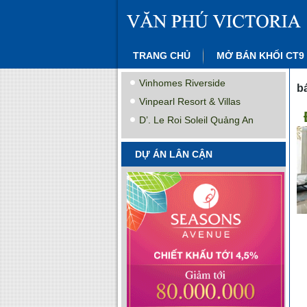
TRANG CHỦ
MỞ BÁN KHỐI CT9
Vinhomes Riverside
b
Vinpearl Resort & Villas
D’. Le Roi Soleil Quảng An
DỰ ÁN LÂN CẬN