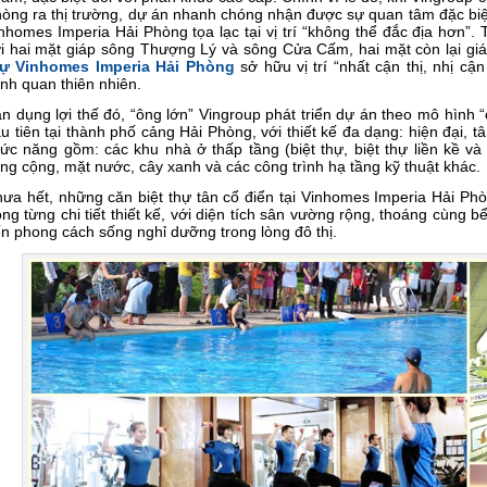
òng ra thị trường, dự án nhanh chóng nhận được sự quan tâm đặc biệt 
nhomes Imperia Hải Phòng tọa lạc tại vị trí “không thể đắc địa hơn”
i hai mặt giáp sông Thượng Lý và sông Cửa Cấm, hai mặt còn lại gi
hự Vinhomes Imperia Hải Phòng
sở hữu vị trí “nhất cận thị, nhị cậ
nh quan thiên nhiên.
n dụng lợi thế đó, “ông lớn” Vingroup phát triển dự án theo mô hình “ci
u tiên tại thành phố cảng Hải Phòng, với thiết kế đa dạng: hiện đại, t
ức năng gồm: các khu nhà ở thấp tầng (biệt thự, biệt thự liền kề và
ng cộng, mặt nước, cây xanh và các công trình hạ tầng kỹ thuật khác.
ưa hết, những căn biệt thự tân cổ điển tại Vinhomes Imperia Hải P
ong từng chi tiết thiết kế, với diện tích sân vường rộng, thoáng cùng
n phong cách sống nghỉ dưỡng trong lòng đô thị.