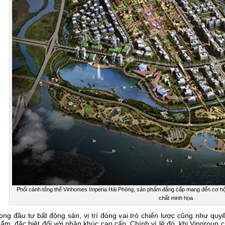
Phối cảnh tổng thể Vinhomes Imperia Hải Phòng, sản phẩm đẳng cấp mang đến cơ hội đ
chất minh họa
ong đầu tư bất động sản, vị trí đóng vai trò chiến lược cũng như quy
ẩm, đặc biệt đối với phân khúc cao cấp. Chính vì lẽ đó, khi Vingroup 