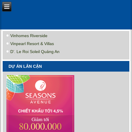
Vinhomes Riverside
Vinpearl Resort & Villas
D’. Le Roi Soleil Quảng An
DỰ ÁN LÂN CẬN