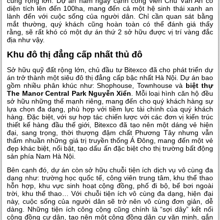
cùng rộng lớn. Dự án nằm ngay cạnh công viên Chu Văn An có
diện tích lên đến 100ha, mang đến cả một hệ sinh thái xanh an
lành đến với cuộc sống của người dân. Chỉ cần quan sát bằng
mắt thường, quý khách cũng hoàn toàn có thể đánh giá thấy
rằng, sẽ rất khó có một dự án thứ 2 sở hữu được vị trí vàng đắc
địa như vậy.
Khu đô thị đẳng cấp nhất thủ đô
Sở hữu quỹ đất rộng lớn, chủ đầu tư Bitexco đã cho phát triển dự
án trở thành một siêu đô thị đẳng cấp bậc nhất Hà Nội. Dự án bao
gồm nhiều phân khúc như: Shophouse, Townhouse và
biệt thự
The Manor Central Park Nguyễn Xiển
. Mỗi loại hình căn hộ đều
sở hữu những thế mạnh riêng, mang đến cho quý khách hàng sự
lựa chọn đa dạng, phù hợp với tiềm lực tài chính của quý khách
hàng. Đặc biệt, với sự hợp tác chiến lược với các đơn vị kiến trúc
thiết kế hàng đầu thế giới, Bitexco đã tạo nên một dáng vẻ hiện
đại, sang trọng, thời thượng đậm chất Phương Tây nhưng vẫn
thấm nhuần những giá trị truyền thống Á Đông, mang đến một vẻ
đẹp khác biệt, nổi bật, tạo dấu ấn đặc biệt cho thị trường bất động
sản phía Nam Hà Nội.
Bên cạnh đó, dự án còn sở hữu chuỗi tiện ích dịch vụ vô cùng đa
dạng như: trường học quốc tế, công viên trung tâm, khu thể thao
hỗn hợp, khu vực sinh hoạt cộng đồng, phố đi bộ, bể bơi ngoài
trời, khu thể thao… Với chuỗi tiện ích vô cùng đa dạng, hiện đại
này, cuộc sống của người dân sẽ trở nên vô cùng đơn giản, dễ
dàng. Những tiện ích công cộng cũng chính là “sợi dây” kết nối
cộng đồng cư dân, tạo nên một cộng đồng dân cư văn minh, gắn