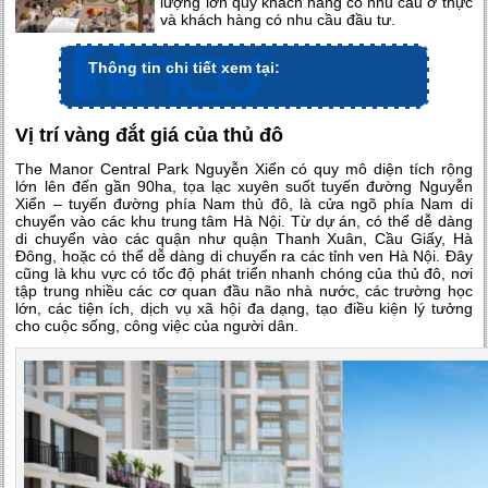
lượng lớn quý khách hàng có nhu cầu ở thực
và khách hàng có nhu cầu đầu tư.
Thông tin chi tiết xem tại:
dự án The
Manor Central Park
Vị trí vàng đắt giá của thủ đô
The Manor Central Park Nguyễn Xiển có quy mô diện tích rộng
lớn lên đến gần 90ha, tọa lạc xuyên suốt tuyến đường Nguyễn
Xiển – tuyến đường phía Nam thủ đô, là cửa ngõ phía Nam di
chuyển vào các khu trung tâm Hà Nội. Từ dự án, có thể dễ dàng
di chuyển vào các quận như quận Thanh Xuân, Cầu Giấy, Hà
Đông, hoặc có thể dễ dàng di chuyển ra các tỉnh ven Hà Nội. Đây
cũng là khu vực có tốc độ phát triển nhanh chóng của thủ đô, nơi
tập trung nhiều các cơ quan đầu não nhà nước, các trường học
lớn, các tiện ích, dịch vụ xã hội đa dạng, tạo điều kiện lý tưởng
cho cuộc sống, công việc của người dân.