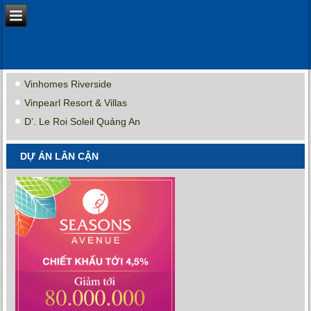
Vinhomes Riverside
Vinpearl Resort & Villas
D’. Le Roi Soleil Quảng An
DỰ ÁN LÂN CẬN