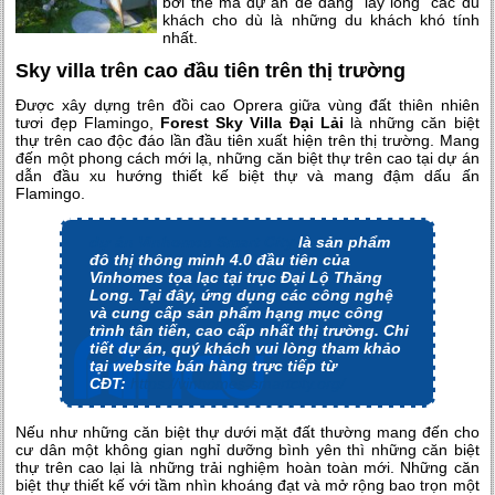
bởi thế mà dự án dễ dàng “lấy lòng” các du
khách cho dù là những du khách khó tính
nhất.
Sky villa trên cao đầu tiên trên thị trường
Được xây dựng trên đồi cao Oprera giữa vùng đất thiên nhiên
tươi đẹp Flamingo,
Forest Sky Villa Đại Lải
là những căn biệt
thự trên cao độc đáo lần đầu tiên xuất hiện trên thị trường. Mang
đến một phong cách mới lạ, những căn biệt thự trên cao tại dự án
dẫn đầu xu hướng thiết kế biệt thự và mang đậm dấu ấn
Flamingo.
dự án Vinhomes Smart City
là sản phẩm
đô thị thông minh 4.0 đầu tiên của
Vinhomes tọa lạc tại trục Đại Lộ Thăng
Long. Tại đây, ứng dụng các công nghệ
và cung cấp sản phẩm hạng mục công
trình tân tiến, cao cấp nhất thị trường. Chi
tiết dự án, quý khách vui lòng tham khảo
tại website bán hàng trực tiếp từ
CĐT:
https://vinhomes-smartcity.org/
Nếu như những căn biệt thự dưới mặt đất thường mang đến cho
cư dân một không gian nghỉ dưỡng bình yên thì những căn biệt
thự trên cao lại là những trải nghiệm hoàn toàn mới. Những căn
biệt thự thiết kế với tầm nhìn khoáng đạt và mở rộng bao trọn một