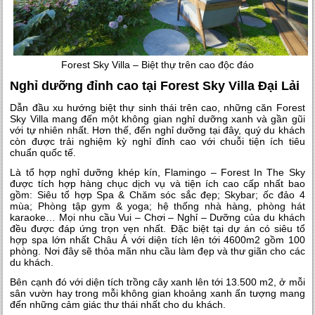
Forest Sky Villa – Biệt thự trên cao độc đáo
Nghỉ dưỡng đỉnh cao tại Forest Sky Villa Đại Lải
Dẫn đầu xu hướng biệt thự sinh thái trên cao, những căn Forest
Sky Villa mang đến một không gian nghỉ dưỡng xanh và gần gũi
với tự nhiên nhất. Hơn thế, đến nghỉ dưỡng tại đây, quý du khách
còn được trải nghiệm kỳ nghỉ đỉnh cao với chuỗi tiện ích tiêu
chuẩn quốc tế.
Là tổ hợp nghỉ dưỡng khép kín, Flamingo – Forest In The Sky
được tích hợp hàng chục dịch vụ và tiện ích cao cấp nhất bao
gồm: Siêu tổ hợp Spa & Chăm sóc sắc đẹp; Skybar; ốc đảo 4
mùa; Phòng tập gym & yoga; hệ thống nhà hàng, phòng hát
karaoke… Mọi nhu cầu Vui – Chơi – Nghỉ – Dưỡng của du khách
đều được đáp ứng trọn vẹn nhất. Đặc biệt tại dự án có siêu tổ
hợp spa lớn nhất Châu Á với diện tích lên tới 4600m2 gồm 100
phòng. Nơi đây sẽ thỏa mãn nhu cầu làm đẹp và thư giãn cho các
du khách.
Bên cạnh đó với diện tích trồng cây xanh lên tới 13.500 m2, ở mỗi
sân vườn hay trong mỗi không gian khoảng xanh ấn tượng mang
đến những cảm giác thư thái nhất cho du khách.