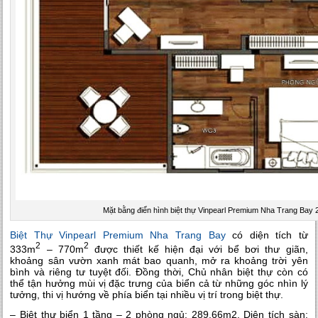
Mặt bằng điển hình biệt thự Vinpearl Premium Nha Trang Bay 
Biệt Thự Vinpearl Premium Nha Trang Bay
có diện tích từ
2
2
333m
– 770m
được thiết kế hiện đại với bể bơi thư giãn,
khoảng sân vườn xanh mát bao quanh, mở ra khoảng trời yên
bình và riêng tư tuyệt đối. Đồng thời, Chủ nhân biệt thự còn có
thể tận hưởng mùi vị đặc trưng của biển cả từ những góc nhìn lý
tưởng, thi vị hướng về phía biển tại nhiều vị trí trong biệt thự.
– Biệt thự biển 1 tầng – 2 phòng ngủ: 289.66m2. Diện tích sàn: