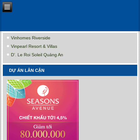
Vinhomes Riverside
Vinpearl Resort & Villas
D’. Le Roi Soleil Quảng An
DỰ ÁN LÂN CẬN