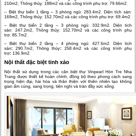
210m2, Thông thủy: 188m2 và
các công trình phụ trợ: 79.66m2.
– Biệt thự biển 1 tầng – 3 phòng ngủ: 283.4m2. Diện tích sàn:
169m2, Thông thủy: 152.70m2 và các công trình phụ trợ: 69.4m2.
– Biệt thự biển 2 tầng – 3 phòng ngủ: 332.9m2. Diện tích
sàn: 247.2m2, Thông thủy: 152.70m2 và
các công trình phụ
trợ: 85.7m2.
– Biệt thự biển 2 tầng – 4 phòng ngủ: 427.6m2.
Diện tích
sàn
:
290.7m2, Thông thủy
:
258.4m2 và các công trình phụ
trợ
:
136.9m2.
Nội thất đặc biệt tinh xảo
Nội thất sử dụng trong các căn biệt thự Vinpearl Hòn Tre Nha
Trang được thiết kế hoàn chỉnh, đồng bộ theo phong cách sang
trọng hiện đại, hài hòa và thân thiện với thiên nhiên tạo không
gian ấm cúng, sang trọng, tiện nghi và tràn đầy sức sống.