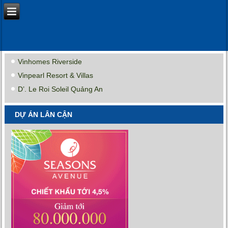
Vinhomes Riverside
Vinpearl Resort & Villas
D’. Le Roi Soleil Quảng An
DỰ ÁN LÂN CẬN