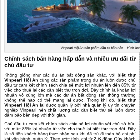
Vinpearl Hội An sản phẩm đầu tư hấp dẫn – Hình ản
Chính sách bán hàng hấp dẫn và nhiều ưu đãi từ
chủ đầu tư
Không giống như các dự án bất động sản khác, với
biệt thự
Vinpearl Hội An
cùng các sản phẩm trong dự án luôn được chủ
đầu tư cam kết chính sách chia sẻ mức lợi nhuận lên đến 85% từ
việc cho thuê lại các căn biệt thự trọn đời. Đây chính là khoản lợi
nhuận vô cùng lớn mà các dự án bất động sản thông thường
không thể nào có thể mang lại được. Trong khi đó,
biệt thự
Vinpearl Hội An
lại được quản lý bởi nhà quản lý uy tín chuyên
nghiệp Vinpearl nên chất lượng các căn biệt thự sẽ luôn được
đảm bảo bền đẹp với thời gian.
Chủ đầu tư cam kết chính sách chia sẻ lợi nhuận với chủ sở hữu
với mức 85% lợi nhuận từ việc cho thuê lại biệt thự trọn đời. Đây
là số tiền khách hàng thực nhận sau khi đã trừ đi toàn bộ chi phí
khi vận hành, quản lý. Theo ước tính, chỉ từ 2 tỷ đồng Qúy khách