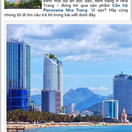
kiếm một dự án độc đáo, tiềm năng ở Nha
Trang – đừng bỏ qua sản phẩm
Căn hộ
Panorama Nha Trang
. Vì sao? Hãy cùng
chúng tôi đi tìm câu trả lời trong bài viết dưới đây.