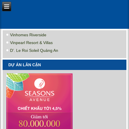
Vinhomes Riverside
Vinpearl Resort & Villas
D’. Le Roi Soleil Quảng An
DỰ ÁN LÂN CẬN