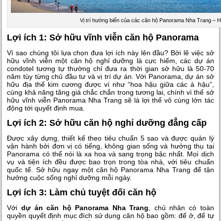
Vị trí hướng biển của các căn hộ Panorama Nha Trang – H
Lợi ích 1: Sở hữu vĩnh viễn căn hộ Panorama
Vì sao chúng tôi lựa chọn đưa lợi ích này lên đầu? Bởi lẽ việc sở
hữu vĩnh viễn một căn hộ nghỉ dưỡng là cực hiếm, các dự án
condotel tương tự thường chỉ đưa ra thời gian sở hữu là 50-70
năm tùy từng chủ đầu tư và vị trí dự án. Với Panorama, dự án sở
hữu địa thế kim cương được ví như “hoa hậu giữa các á hậu”,
cùng khả năng tăng giá chắc chắn trong tương lai, chính vì thế sở
hữu vĩnh viễn Panorama Nha Trang sẽ là lợi thế vô cùng lớn tác
động tới quyết định mua.
Lợi ích 2: Sở hữu căn hộ nghỉ dưỡng đẳng cấp
Được xây dựng, thiết kế theo tiêu chuẩn 5 sao và được quản lý
vận hành bởi đơn vị có tiếng, không gian sống và hưởng thụ tại
Panorama có thể nói là xa hoa và sang trọng bậc nhất. Mọi dịch
vụ và tiện ích đều được bao trọn trong tòa nhà, với tiêu chuẩn
quốc tế. Sở hữu ngay một căn hộ Panorama Nha Trang để tận
hưởng cuộc sống nghỉ dưỡng mỗi ngày.
Lợi ích 3: Làm chủ tuyệt đối căn hộ
Với
dự án căn hộ Panorama Nha Trang
, chủ nhân có toàn
quyền quyết định mục đích sử dụng căn hộ bao gồm: để ở, để tự