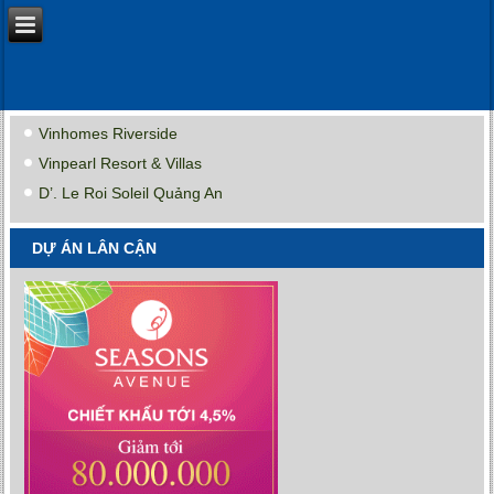
Vinhomes Riverside
Vinpearl Resort & Villas
D’. Le Roi Soleil Quảng An
DỰ ÁN LÂN CẬN