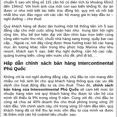
chuẩn 5 sao với tổng số 115 căn hộ có diện tích từ khoảng 65m2
đến 194m2. Với hình ảnh của một con sao biển khổng lồ, dự án
được ví như một kiệt tác kiến trúc đồng bộ, quy mô và nổi bật
nhất khu vực đảo ngọc với các căn hộ mang giá trị kép đầu tư –
nghỉ dưỡng – cho thuê.
Quý khách hàng sẽ được tận hưởng một hệ thống tiện ích 5 sao
đẳng cấp cho một cuộc sống hoàn hảo như trung tâm hội nghị
rộng lớn, khu bể bơi hiện đại với tầm nhìn bao trọn biển cùng
công viên nước thu nhỏ, chuỗi nhà hàng sang trọng, quầy bar cao
cấp,…Ngoài ra, nơi đây cũng được thừa hưởng toàn bộ các hạng
mục ấn tượng khác nằm trong khu phức hợp Marina như khu
resort, khách sạn 5 sao, biệt thự nghỉ dưỡng, căn hộ cao cấp,
quảng trường biển, công viên nước chủ đề, phố đi bộ, …
Hấp dẫn chính sách bán hàng Intercontinental
Phú Quốc
Không chỉ là nơi nghỉ dưỡng đẳng cấp, chủ đầu tư còn mang đến
nhiều cơ hội sinh lời cho quý khách hàng thông qua các ưu đãi
dành cho hoạt động đầu tư và cho thuê. Theo đó,
chính sách
bán hàng của Intercontinental Phú Quốc
sẽ cam kết mức lợi
nhuận hàng năm mà quý khách hàng thu được từ căn hộ của
mình tối thiểu là 9% trong vòng 9 năm. Cùng với đó, chủ đầu tư
cũng sẽ chia sẻ 40% doanh thu cho thuê phòng trong vòng 20
năm đầu. Với chinh sách này, chỉ trong vòng 10 năm đầu tiên, quý
khách hàng đã có thể thu lại mức vốn đầu tư của mình và được
lãi thêm một căn hộ codotel tiêu chuẩn sao.