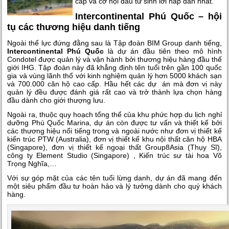
cấp và cơ hội đầu tư sinh lời hấp dẫn nhất.
Intercontinental Phú Quốc – hội
tụ các thương hiệu danh tiếng
Ngoài thế lực đứng đằng sau là Tập đoàn BIM Group danh tiếng,
Intercontinental Phú Quốc
là dự án đầu tiên theo mô hình
Condotel được quản lý và vận hành bởi thương hiệu hàng đầu thế
giới IHG. Tập đoàn này đã khẳng định tên tuổi trên gần 100 quốc
gia và vùng lãnh thổ với kinh nghiệm quản lý hơn 5000 khách sạn
và 700.000 căn hộ cao cấp. Hầu hết các dự án mà đơn vị này
quản lý đều được đánh giá rất cao và trở thành lựa chọn hàng
đầu dành cho giới thượng lưu.
Ngoài ra, thuộc quy hoạch tổng thể của khu phức hợp du lịch nghỉ
dưỡng Phú Quốc Marina, dự án còn được tư vấn và thiết kế bởi
các thương hiệu nổi tiếng trong và ngoài nước như đơn vị thiết kế
kiến trúc PTW (Australia), đơn vị thiết kế khu nội thất căn hộ HBA
(Singapore), đơn vị thiết kế ngoại thất Group8Asia (Thụy Sĩ),
công ty Element Studio (Singapore) , Kiến trúc sư tài hoa Võ
Trọng Nghĩa,…
Với sự góp mặt của các tên tuổi lừng danh, dự án đã mang đến
một siêu phẩm đầu tư hoàn hảo và lý tưởng dành cho quý khách
hàng.