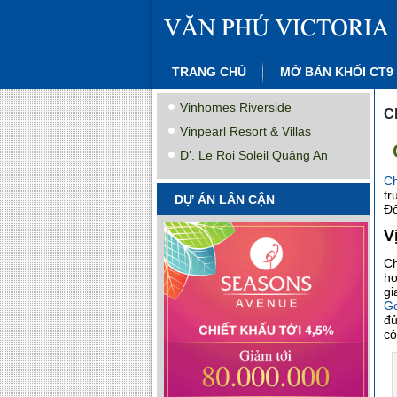
TRANG CHỦ
MỞ BÁN KHỐI CT9
Vinhomes Riverside
C
Vinpearl Resort & Villas
D’. Le Roi Soleil Quảng An
Ch
tr
DỰ ÁN LÂN CẬN
Đô
V
Ch
ho
gi
Go
đủ
cô