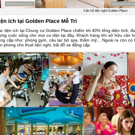
Căn hộ tiện nghi Golden Place
iện ích tại Golden Place Mễ Trì
c tiện ích tại Chung cư Golden Place chiếm tới 40% tổng diện tích,
ợng cuộc sống cho mọi cư dân tại đây. Khách hàng khi sở hữu căn h
ng cấp như: phòng gym, câu lạc bộ spa, thẩm mỹ,…Ngoài ra còn có 
n phòng cho thuê tiện nghi, bãi đỗ xe đẳng cấp.