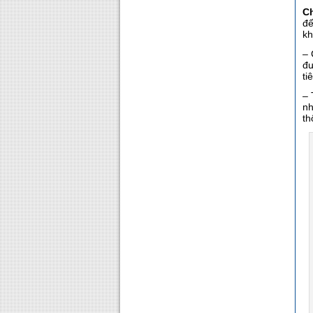
C
đế
kh
– 
đư
ti
– 
nh
th