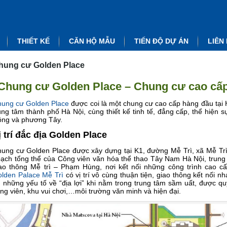
THIẾT KẾ
CĂN HỘ MẪU
TIẾN ĐỘ DỰ ÁN
LIÊN
hung cư Golden Place
Chung cư Golden Place – Chung cư cao cấp
ung cư Golden Place
được coi là một chung cư cao cấp hàng đầu tại Hà N
ung tâm thành phố Hà Nội, cùng thiết kế tinh tế, đẳng cấp, thể hiện 
ng và phương Tây.
ị trí đắc địa Golden Place
ung cư Golden Place được xây dựng tại K1, đường Mễ Trì, xã Mễ Tr
ạch tổng thể của Công viên văn hóa thể thao Tây Nam Hà Nội, trung 
ao thông Mễ trì – Phạm Hùng, nơi kết nối những công trình cao cấ
lden Palace Mễ Trì
có vị trí vô cùng thuận tiện, giao thông kết nối 
 những yếu tố về “địa lợi” khi nằm trong trung tâm sầm uất, được q
ng viên, khu vui chơi,…môi trường văn minh và hiện đại.