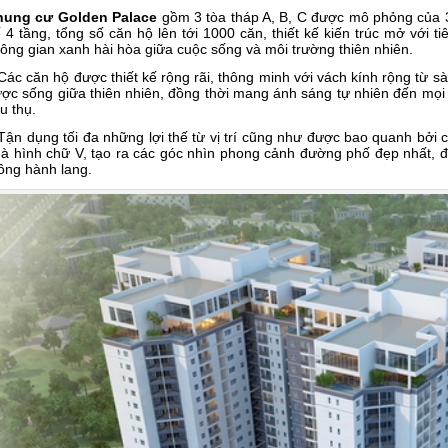
hung cư Golden Palace
gồm 3 tòa tháp A, B, C được mô phỏng của 3
 4 tầng, tổng số căn hộ lên tới 1000 căn, thiết kế kiến trúc mở với tiê
ông gian xanh hài hòa giữa cuộc sống và môi trường thiên nhiên.
Các căn hộ được thiết kế rộng rãi, thông minh với vách kính rộng từ s
ợc sống giữa thiên nhiên, đồng thời mang ánh sáng tự nhiên đến mọi vị
êu thụ.
Tận dụng tối đa những lợi thế từ vị trí cũng như được bao quanh bởi c
à hình chữ V, tạo ra các góc nhìn phong cảnh đường phố đẹp nhất, đó
ông hành lang.