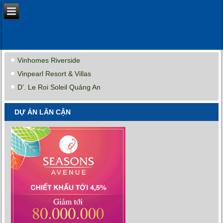
Vinhomes Riverside
Vinpearl Resort & Villas
D’. Le Roi Soleil Quảng An
DỰ ÁN LÂN CẬN