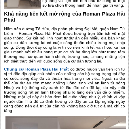
hạ tầng và tiện ích nên đầu tư cũng là một
sự lựa chọn thông minh để nhận giá trị vàng.
Khả năng liên kết mở rộng của Roman Plaza Hải
Phát
Nằm trên đường Tố Hữu, địa phận phường Đại Mỗ, quận Nam Từ
Liêm – Roman Plaza Hải Phát được hưởng trọn tiện ích về mặt
giao thông. Sự kết nối linh hoạt từ dự án đến nhiều địa bàn khác
giúp cư dân tương lai có cuộc sống thuận chiều trong mọi nhịp
sống. Đồng thời đây cũng là vị trí có nền kinh tế, văn hóa, xã hội
giàu mạnh với nhiều hạng mục cơ sở hạ tầng lớn như trung tâm
thương mại, cơ quan hành chính, trường học,…mang những tiện
ích thiết thực đến với cuộc sống của cư dân tương lai.
Chung cư Roman Plaza Hải Phát
có được muôn vàn tiện ích từ
vị trí đắc địa giúp chủ nhân của những căn hộ sang trọng tại đây
có cuộc sống đầy đủ và thuận hòa trong mọi việc. Ngoài ra địa
thế của dự án còn mang những luồng sinh khí an lành từ sông
Nhuệ và hệ thống cây xanh từ lâu đời còn để lại, do vậy môi
trường sống rất an lành không phải lo lắng đến vấn đề ô nhiễm.
Những mặt lợi này ắt hẳn đem lại cuộc sống như ý, chính vì vậy
người dân Thủ đô có định hưởng về đây an cư lập nghiệp ngày
càng đông nên giá trị của căn hộ không bao giờ tụt giá mà chỉ có
tăng.