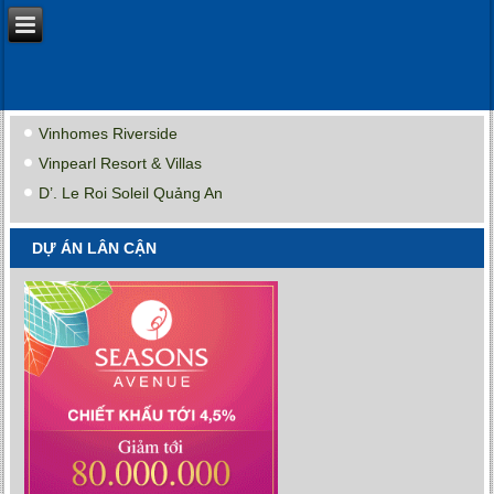
Vinhomes Riverside
Vinpearl Resort & Villas
D’. Le Roi Soleil Quảng An
DỰ ÁN LÂN CẬN