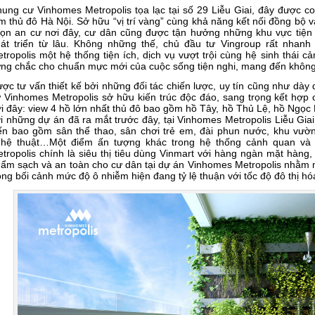
ung cư Vinhomes Metropolis tọa lạc tại số 29 Liễu Giai, đây được coi là
m thủ đô Hà Nội. Sở hữu “vị trí vàng” cùng khả năng kết nối đồng bộ và
ọn an cư nơi đây, cư dân cũng được tận hưởng những khu vực tiện í
át triển từ lâu. Không những thế, chủ đầu tư Vingroup rất nhanh 
tropolis một hệ thống tiện ích, dịch vụ vượt trội cùng hệ sinh thái c
ng chắc cho chuẩn mực mới của cuộc sống tiện nghi, mang đến không 
ợc tư vấn thiết kế bởi những đối tác chiến lược, uy tín cũng như dày
 Vinhomes Metropolis sở hữu kiến trúc độc đáo, sang trọng kết hợp
i đây: view 4 hồ lớn nhất thủ đô bao gồm hồ Tây, hồ Thủ Lệ, hồ Ngọc 
i những dự án đã ra mắt trước đây, tại Vinhomes Metropolis Liễu Gia
ến bao gồm sân thể thao, sân chơi trẻ em, đài phun nước, khu vườn
hệ thuật…Một điểm ấn tượng khác trong hệ thống cảnh quan và d
tropolis chính là siêu thị tiêu dùng Vinmart với hàng ngàn mặt hàng
ẩm sạch và an toàn cho cư dân tại dự án Vinhomes Metropolis nhằm
ong bối cảnh mức độ ô nhiễm hiện đang tỷ lệ thuận với tốc độ đô thị hó