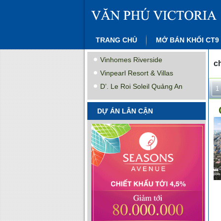
TRANG CHỦ
MỞ BÁN KHỐI CT9
Vinhomes Riverside
c
Vinpearl Resort & Villas
D’. Le Roi Soleil Quảng An
1
DỰ ÁN LÂN CẬN