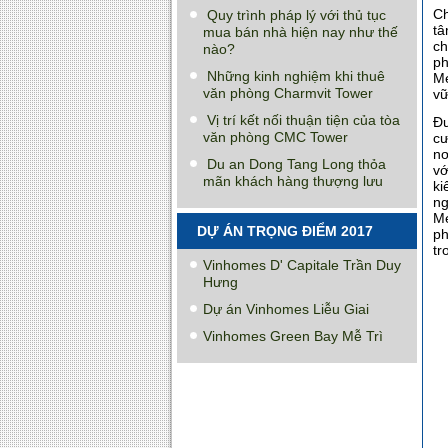
Ch
Quy trình pháp lý với thủ tục
tâ
mua bán nhà hiện nay như thế
ch
nào?
ph
Những kinh nghiệm khi thuê
Me
văn phòng Charmvit Tower
vữ
Vị trí kết nối thuận tiện của tòa
Đư
văn phòng CMC Tower
cư
nơ
Du an Dong Tang Long thỏa
vớ
mãn khách hàng thượng lưu
ki
ng
Me
DỰ ÁN TRỌNG ĐIỂM 2017
ph
tr
Vinhomes D' Capitale Trần Duy
Hưng
Dự án Vinhomes Liễu Giai
Vinhomes Green Bay Mễ Trì