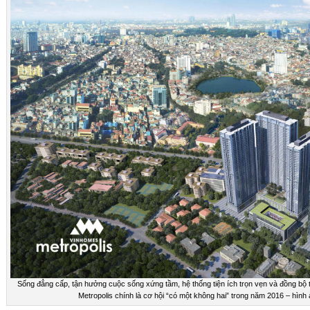
Sống đẳng cấp, tận hưởng cuộc sống xứng tầm, hệ thống tiện ích trọn vẹn và đồng bộ
Metropolis chính là cơ hội “có một không hai” trong năm 2016 – hình