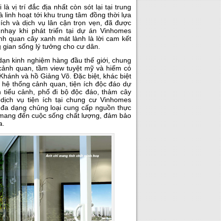
 vị trí đắc địa nhất còn sót lại tại trung
 linh hoạt tới khu trung tâm đồng thời lựa
ch và dịch vụ lân cận trọn vẹn, đã được
nhạy khi phát triển tại dự án Vinhomes
ảnh quan cây xanh mát lành là lời cam kết
gian sống lý tưởng cho cư dân.
 dạn kinh nghiệm hàng đầu thế giới, chung
 cảnh quan, tầm view tuyệt mỹ và hiếm có
Khánh và hồ Giảng Võ. Đặc biệt, khác biệt
i hệ thống cảnh quan, tiện ích độc đáo dự
 tiểu cảnh, phố đi bộ độc đáo, thảm cây
ịch vụ tiện ích tại chung cư Vinhomes
, đa dạng chủng loại cung cấp nguồn thực
 mang đến cuộc sống chất lượng, đảm bảo
a.