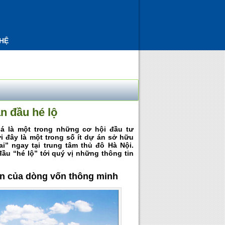
 HỆ
n đầu hé lộ
á là một trong những cơ hội đầu tư
 đây là một trong số ít dự án sở hữu
ai” ngay tại trung tâm thủ đô Hà Nội.
đầu “hé lộ” tới quý vị những thông tin
n của dòng vốn thông minh