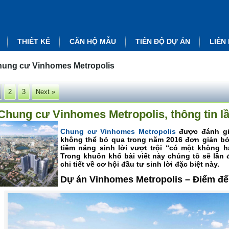
THIẾT KẾ
CĂN HỘ MẪU
TIẾN ĐỘ DỰ ÁN
LIÊN
hung cư Vinhomes Metropolis
2
3
Next »
Chung cư Vinhomes Metropolis, thông tin lầ
Chung cư Vinhomes Metropolis
được đánh gi
không thể bỏ qua trong năm 2016 đơn giản bởi
tiềm năng sinh lời vượt trội “có một không h
Trong khuôn khổ bài viết này chúng tô sẽ lần 
chi tiết về cơ hội đầu tư sinh lời đặc biệt này.
Dự án Vinhomes Metropolis – Điểm đế