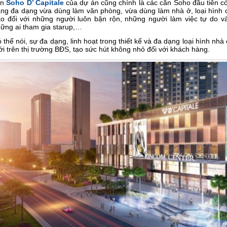
ăn
Soho D’ Capitale
của dự án cũng chính là các căn Soho đầu tiên có
ng đa dạng vừa dùng làm văn phòng, vừa dùng làm nhà ở, loại hình c
o đối với những người luôn bận rộn, những người làm việc tự do v
ững ai tham gia starup,…
 thể nói, sự đa dạng, linh hoạt trong thiết kế và đa dạng loại hình nhà
i trên thị trường BĐS, tạo sức hút không nhỏ đối với khách hàng.