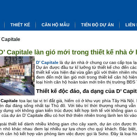
THIẾT KẾ
CĂN HỘ MẪU
TIẾN ĐỘ DỰ ÁN
LIÊN
 Capitale
D’ Capitale làn gió mới trong thiết kế nhà ở 
D’ Capitale
là dự án nhà ở chung cư cao cấp tọa lạc t
Dự án được đầu tư kĩ lưỡng từ thiết kế cho đến các 
thiết kế vừa hiện đại vừa gần gũi với thiên nhiên 
đem đến một làn gió mới trong thiết kế căn hộ hiện
loại hình căn hộ hoàn toàn mới trên thị trường BĐS
Thiết kế độc đáo, đa dạng của D’ Capit
 Capitale
tọa lạc tại vị trí đắt giá, hiếm có ở khu vực phía Tây Hà Nội.
ện đại đáng sống nhất tại Thủ đô. Với tiêu trí thời thượng nhưng vẫn
y dựng với không gian kiến trúc được kết hợp tinh tế với không gian 
 của dự án D’ Capitale đều có hơi thở thiên nhiên trong lành len lỏi và
oài thiết kế dành nhiều không gian cho cây xanh, dự án còn được thiế
n nhỏ khác nhau đem lại nhiều sự lựa chọn cho quý khách. Đặc biệt, tạ
nh căn hộ kết hợp văn phòng làm việc được gọi là Soho. Đây là loại h