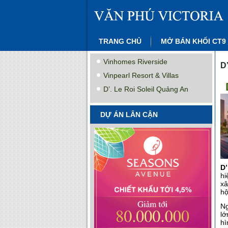
TRANG CHỦ
MỞ BÁN KHỐI CT9
Vinhomes Riverside
D’
Vinpearl Resort & Villas
D’. Le Roi Soleil Quảng An
DỰ ÁN LÂN CẬN
D’
hi
xâ
hộ
Ng
lớ
hì