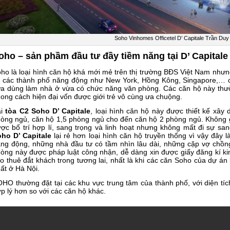
Soho Vinhomes Officetel D’ Capitale Trần Du
oho – sản phầm đầu tư đầy tiềm năng tại D’ Capitale
ho là loại hình căn hộ khá mới mẻ trên thị trường BĐS Việt Nam nhưng l
i các thành phố năng động như New York, Hồng Kông, Singapore,… c
a dùng làm nhà ở vừa có chức năng văn phòng. Các căn hộ này thườn
ong cách hiện đại vốn được giới trẻ vô cùng ưa chuộng.
ại
tòa C2 Soho D’ Capitale
, loại hình căn hộ này được thiết kế xây 
òng ngủ, căn hộ 1,5 phòng ngủ cho đến căn hộ 2 phòng ngủ. Không g
ợc bố trí hợp lí, sang trọng và linh hoạt nhưng không mất đi sự sa
ho D’ Capitale
lại rẻ hơn loại hình căn hộ truyền thống vì vậy đâ
ng động, những nhà đầu tư có tầm nhìn lâu dài, những cặp vợ chồng
òng này được pháp luật công nhận, dễ dàng xin được giấy đăng kí k
o thuê đắt khách trong tương lai, nhất là khi các căn Soho của dự án
ất ở Hà Nội.
HO thường đặt tại các khu vực trung tâm của thành phố, với diện tíc
p lý hơn so với các căn hộ khác.