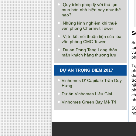
Quy trình pháp lý với thủ tục
mua bán nhà hiện nay như thế
nào?
Những kinh nghiệm khi thuê
văn phòng Charmvit Tower
S
Vị trí kết nối thuận tiện của tòa
văn phòng CMC Tower
So
tạ
Du an Dong Tang Long thỏa
vừ
mãn khách hàng thượng lưu
ph
T
DỰ ÁN TRỌNG ĐIỂM 2017
ph
đư
So
Vinhomes D' Capitale Trần Duy
nă
Hưng
ph
Dự án Vinhomes Liễu Giai
ch
nh
Vinhomes Green Bay Mễ Trì
SO
hợ