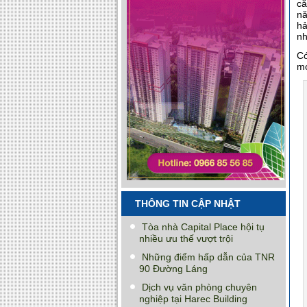
c
nă
hả
nh
Có
mớ
THÔNG TIN CẬP NHẬT
Tòa nhà Capital Place hội tụ
nhiều ưu thế vượt trội
Những điểm hấp dẫn của TNR
90 Đường Láng
Dịch vụ văn phòng chuyên
nghiệp tại Harec Building