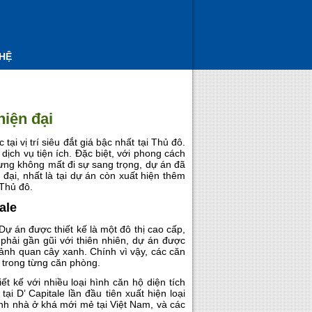
 HỆ
hiện đại
ại vị trí siêu đắt giá bậc nhất tại Thủ đô.
dịch vụ tiện ích. Đặc biệt, với phong cách
nhưng không mất đi sự sang trọng, dự án đã
 đại, nhất là tại dự án còn xuất hiện thêm
 Thủ đô.
ale
 Dự án được thiết kế là một đô thị cao cấp,
 phải gần gũi với thiên nhiên, dự án được
cảnh quan cây xanh. Chính vì vậy, các căn
o trong từng căn phòng.
t kế với nhiều loại hình căn hộ diện tích
i D’ Capitale lần đầu tiên xuất hiện loại
ình nhà ở khá mới mẻ tại Việt Nam, và các