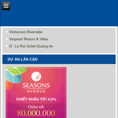
Vinhomes Riverside
Vinpearl Resort & Villas
D’. Le Roi Soleil Quảng An
DỰ ÁN LÂN CẬN