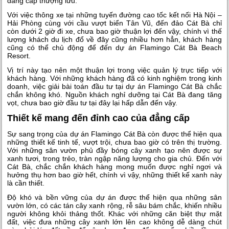
đẳng cấp thượng lưu.
Với việc thông xe tại những tuyến đường cao tốc kết nối Hà Nội –
Hải Phòng cùng với cầu vượt biển Tân Vũ, đến đảo Cát Bà chỉ
còn dưới 2 giờ đi xe, chưa bao giờ thuận lợi đến vậy, chính vì thế
lượng khách du lịch đổ về đây cũng nhiều hơn hẳn, khách hàng
cũng có thể chủ động để đến dự án Flamingo Cát Bà Beach
Resort.
Vị trí này tạo nên một thuận lợi trong việc quản lý trực tiếp với
khách hàng. Với những khách hàng đã có kinh nghiệm trong kinh
doanh, việc giải bài toán đầu tư tại dự án Flamingo Cát Bà chắc
chắn không khó. Nguồn khách nghỉ dưỡng tại Cát Bà đang tăng
vọt, chưa bao giờ đầu tư tại đây lại hấp dẫn đến vậy.
Thiết kế mang đến đỉnh cao của đẳng cấp
Sự sang trọng của dự án Flamingo Cát Bà còn được thể hiện qua
những thiết kế tinh tế, vượt trội, chưa bao giờ có trên thị trường.
Với những sân vườn phủ đầy bóng cây xanh tạo nên được sự
xanh tươi, trong trẻo, tràn ngập năng lượng cho gia chủ. Đến với
Cát Bà, chắc chắn khách hàng mong muốn được nghỉ ngơi và
hưởng thụ hơn bao giờ hết, chính vì vậy, những thiết kế xanh này
là cần thiết.
Độ khó và bền vững của dự án được thể hiện qua những sân
vườn lớn, có các tán cây xanh rộng, rễ sâu bám chắc, khiến nhiều
người không khỏi thảng thốt. Khác với những căn biệt thự mặt
đất, việc đưa những cây xanh lớn lên cao không dễ dàng chút