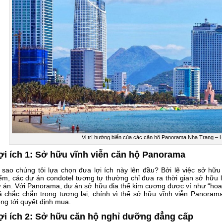
Vị trí hướng biển của các căn hộ Panorama Nha Trang – 
ợi ích 1: Sở hữu vĩnh viễn căn hộ Panorama
 sao chúng tôi lựa chọn đưa lợi ích này lên đầu? Bởi lẽ việc sở hữ
ếm, các dự án condotel tương tự thường chỉ đưa ra thời gian sở hữu l
 án. Với Panorama, dự án sở hữu địa thế kim cương được ví như “hoa
á chắc chắn trong tương lai, chính vì thế sở hữu vĩnh viễn Panorama
ng tới quyết định mua.
ợi ích 2: Sở hữu căn hộ nghỉ dưỡng đẳng cấp