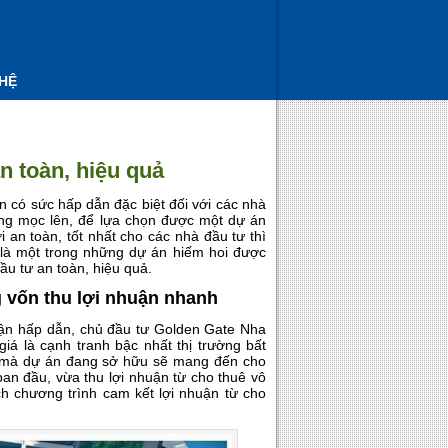
 HỆ
n toàn, hiệu quả
n có sức hấp dẫn đặc biệt đối với các nhà
ang mọc lên, để lựa chọn được một dự án
i an toàn, tốt nhất cho các nhà đầu tư thì
là một trong những dự án hiếm hoi được
ầu tư an toàn, hiệu quả.
 vốn thu lợi nhuận nhanh
huận hấp dẫn, chủ đầu tư Golden Gate Nha
 là cạnh tranh bậc nhất thị trường bất
l mà dự án đang sở hữu sẽ mang đến cho
ban đầu, vừa thu lợi nhuận từ cho thuê vô
 chương trình cam kết lợi nhuận từ cho