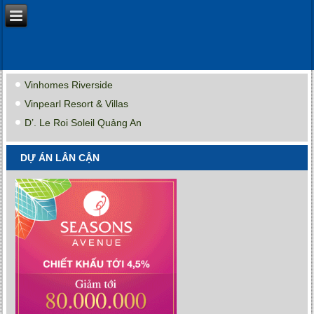
Vinhomes Riverside
Vinpearl Resort & Villas
D’. Le Roi Soleil Quảng An
DỰ ÁN LÂN CẬN