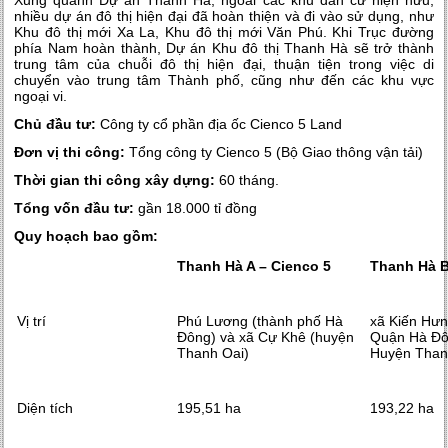
Xung quanh Dự án Thanh Hà, ngoài các khu dân cư hiện hữu,
nhiều dự án đô thị hiện đại đã hoàn thiện và đi vào sử dụng, như
Khu đô thị mới Xa La, Khu đô thị mới Văn Phú. Khi Trục đường
phía Nam hoàn thành, Dự án Khu đô thị Thanh Hà sẽ trở thành
trung tâm của chuỗi đô thị hiện đại, thuận tiện trong việc di
chuyển vào trung tâm Thành phố, cũng như đến các khu vực
ngoại vi.
Chủ đầu tư:
Công ty cổ phần địa ốc Cienco 5 Land
Đơn vị thi công:
Tổng công ty Cienco 5 (Bộ Giao thông vận tải)
Thời gian thi công xây dựng:
60 tháng.
Tổng vốn đầu tư:
gần 18.000 tỉ đồng
Quy hoạch bao gồm:
Thanh Hà A – Cienco 5
Thanh Hà B
Vị trí
Phú Lương (thành phố Hà
xã Kiến Hưn
Đông) và xã Cự Khê (huyện
Quận Hà Đô
Thanh Oai)
Huyện Than
Diện tích
195,51 ha
193,22 ha