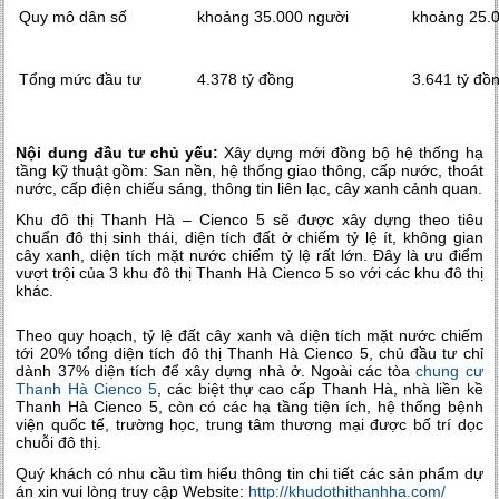
Quy mô dân số
khoảng 35.000 người
khoảng 25.
Tổng mức đầu tư
4.378 tỷ đồng
3.641 tỷ đồ
Nội dung đầu tư chủ yếu:
Xây dựng mới đồng bộ hệ thống hạ
tầng kỹ thuật gồm: San nền, hệ thống giao thông, cấp nước, thoát
nước, cấp điện chiếu sáng, thông tin liên lạc, cây xanh cảnh quan.
Khu đô thị Thanh Hà – Cienco 5 sẽ được xây dựng theo tiêu
chuẩn đô thị sinh thái, diện tích đất ở chiếm tỷ lệ ít, không gian
cây xanh, diện tích mặt nước chiếm tỷ lệ rất lớn. Đây là ưu điểm
vượt trội của 3 khu đô thị Thanh Hà Cienco 5 so với các khu đô thị
khác.
Theo quy hoạch, tỷ lệ đất cây xanh và diện tích mặt nước chiếm
tới 20% tổng diện tích đô thị Thanh Hà Cienco 5, chủ đầu tư chỉ
dành 37% diện tích để xây dựng nhà ở. Ngoài các tòa
chung cư
Thanh Hà Cienco 5
, các biệt thự cao cấp Thanh Hà, nhà liền kề
Thanh Hà Cienco 5, còn có các hạ tầng tiện ích, hệ thống bệnh
viện quốc tế, trường học, trung tâm thương mại được bố trí dọc
chuỗi đô thị.
Quý khách có nhu cầu tìm hiểu thông tin chi tiết các sản phẩm dự
án xin vui lòng truy cập Website:
http://khudothithanhha.com/