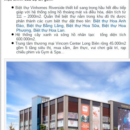
Biệt thự Vinhomes Riverside thiết kế sang trọng hầu hết đều tiếp
giáp với hệ thống sông hồ thoáng mát và điều hòa, diện tích từ
111 – 2000m2. Quần thể biệt thự nằm trong khu đô thị được
Biệt thự Hoa Anh
phân thành các cụm biệt thự đặt theo tên:
Đào
Biệt thự Bằng Lăng
Biệt thự Hoa Sữa
Biệt thự Hoa
,
,
,
Phượng
Biệt thự Hoa Lan
,
.
Hệ thống cây xanh và sông hồ nhân tạo: tổng diện tích
600.000m2.
Trung tâm thương mại Vincom Center Long Biên rộng 45.000m2
gồm 5 tầng siêu thị, mua sắm, ẩm thực, vui chơi giải trí, rạp
chiếu phim và Gym & Spa…