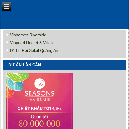
Vinhomes Riverside
Vinpearl Resort & Villas
D’. Le Roi Soleil Quảng An
DỰ ÁN LÂN CẬN