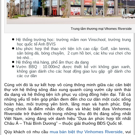
Trung tâm thương mại Vihomes Riverside
Hệ thống trường học: trường mầm non Vinschool, trường trung
học quốc tế Anh BVIS
khu phức hợp thể thao với tiện ích cao cấp: Golf, sân tennis,
sân bóng đá, bóng chuyền, 2 cụm hồ bơi, các khu vui chơi cho
trẻ nhỏ…
Hệ thống nhà hàng, phố ẩm thực đa dạng
Vườn BBQ : 10.000m2 được thiết kế với không gian xanh,
không gian dành cho các hoạt động giao lưu gặp gỡ dành cho
các cư dân
Cùng với đó là sự kết hợp vô cùng thông minh giữa các căn biệt
thự với hệ thống sông đào xung quanh cùng vườn cây sinh thái
đa dạng và hệ thống tiện ích phục vụ cộng đồng hiện đại. Tất cả
những yếu tố trên góp phần đem đến cho cư dân một cuộc sống
hoàn hảo, môi trường yên bình, lãng mạn và hạnh phúc. Đây
cũng chính là điểm nhấn độc đáo và khác biệt đưa Vinhomes
Riverside trở thành một trong những khu đô thị đáng sống nhất
Việt Nam, xứng đáng với danh hiệu “Dựa án phức hợp tốt nhất
Châu Á – Thái Bình Dương” – thuộc giải thưởng BĐS Quốc tế.
Qúy khách có nhu cầu
mua bán biệt thự Vinhomes Riverside
, vui