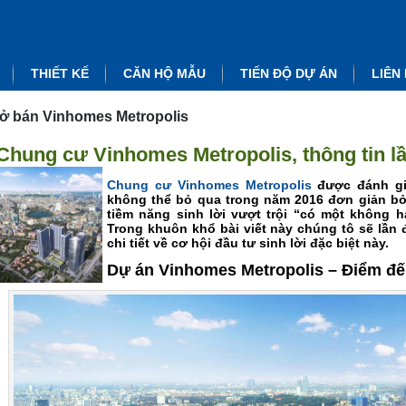
THIẾT KẾ
CĂN HỘ MẪU
TIẾN ĐỘ DỰ ÁN
LIÊN
ở bán Vinhomes Metropolis
Chung cư Vinhomes Metropolis, thông tin lầ
Chung cư Vinhomes Metropolis
được đánh gi
không thể bỏ qua trong năm 2016 đơn giản bởi
tiềm năng sinh lời vượt trội “có một không h
Trong khuôn khổ bài viết này chúng tô sẽ lần 
chi tiết về cơ hội đầu tư sinh lời đặc biệt này.
Dự án Vinhomes Metropolis – Điểm đế