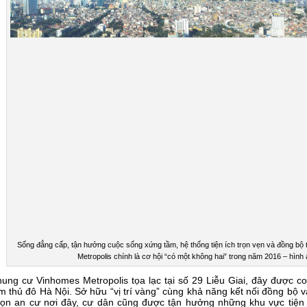
Sống đẳng cấp, tận hưởng cuộc sống xứng tầm, hệ thống tiện ích trọn vẹn và đồng bộ
Metropolis chính là cơ hội “có một không hai” trong năm 2016 – hình
ung cư Vinhomes Metropolis tọa lạc tại số 29 Liễu Giai, đây được coi là
m thủ đô Hà Nội. Sở hữu “vị trí vàng” cùng khả năng kết nối đồng bộ và
ọn an cư nơi đây, cư dân cũng được tận hưởng những khu vực tiện í