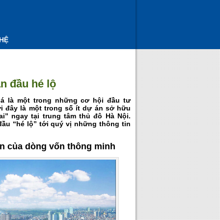
 HỆ
n đầu hé lộ
á là một trong những cơ hội đầu tư
 đây là một trong số ít dự án sở hữu
ai” ngay tại trung tâm thủ đô Hà Nội.
đầu “hé lộ” tới quý vị những thông tin
n của dòng vốn thông minh