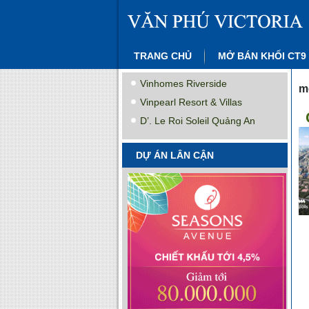
TRANG CHỦ
MỞ BÁN KHỐI CT9
Vinhomes Riverside
m
Vinpearl Resort & Villas
D’. Le Roi Soleil Quảng An
DỰ ÁN LÂN CẬN