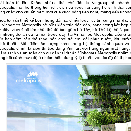
át triển từ lâu. Không những thế, chủ đầu tư Vingroup rất nhanh 
tropolis một hệ thống tiện ích, dịch vụ vượt trội cùng hệ sinh thái c
ng chắc cho chuẩn mực mới của cuộc sống tiện nghi, mang đến không 
ợc tư vấn thiết kế bởi những đối tác chiến lược, uy tín cũng như dày
 Vinhomes Metropolis sở hữu kiến trúc độc đáo, sang trọng kết hợp
i đây: view 4 hồ lớn nhất thủ đô bao gồm hồ Tây, hồ Thủ Lệ, hồ Ngọc 
i những dự án đã ra mắt trước đây, tại Vinhomes Metropolis Liễu Gia
ến bao gồm sân thể thao, sân chơi trẻ em, đài phun nước, khu vườn
hệ thuật…Một điểm ấn tượng khác trong hệ thống cảnh quan và d
tropolis chính là siêu thị tiêu dùng Vinmart với hàng ngàn mặt hàng
ẩm sạch và an toàn cho cư dân tại dự án Vinhomes Metropolis nhằm
ong bối cảnh mức độ ô nhiễm hiện đang tỷ lệ thuận với tốc độ đô thị hó