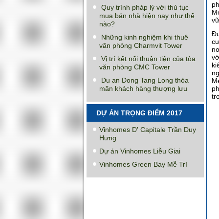
ph
Quy trình pháp lý với thủ tục
Me
mua bán nhà hiện nay như thế
vữ
nào?
Đư
Những kinh nghiệm khi thuê
cư
văn phòng Charmvit Tower
nơ
vớ
Vị trí kết nối thuận tiện của tòa
ki
văn phòng CMC Tower
ng
Du an Dong Tang Long thỏa
Me
mãn khách hàng thượng lưu
ph
tr
DỰ ÁN TRỌNG ĐIỂM 2017
Vinhomes D' Capitale Trần Duy
Hưng
Dự án Vinhomes Liễu Giai
Vinhomes Green Bay Mễ Trì