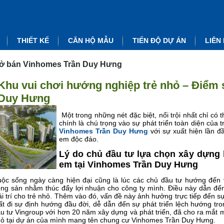
THIẾT KẾ
CĂN HỘ MẪU
TIẾN ĐỘ DỰ ÁN
LIÊN
ở bán Vinhomes Trần Duy Hưng
Khu vui chơi hướng nghiệp trẻ nhỏ – Điểm 
Duy Hưng
Một trong những nét đặc biệt, nổi trội nhất chỉ có 
chính là chú trọng vào sự phát triển toàn diện của t
Vinhomes Trần Duy Hưng
với sự xuất hiện lần đ
em độc đáo.
Lý do chủ đầu tư lựa chọn xây dựng 
em tại Vinhomes Trần Duy Hưng
ộc sống ngày càng hiện đại cũng là lúc các chủ đầu tư hướng đến v
ng sản nhằm thúc đẩy lợi nhuận cho công ty mình. Điều này dẫn đến 
ải trí cho trẻ nhỏ. Thêm vào đó, vấn đề này ảnh hưởng trực tiếp đến sự 
t đi sự định hướng đầu đời, dễ dẫn đến sự phát triển lệch hướng tro
u tư Vingroup với hơn 20 năm xây dựng và phát triển, đã cho ra mắt 
ỏ tại dự án của mình mang tên chung cư Vinhomes Trần Duy Hưng.