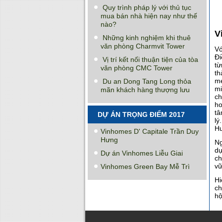
Quy trình pháp lý với thủ tục
mua bán nhà hiện nay như thế
nào?
V
Những kinh nghiệm khi thuê
văn phòng Charmvit Tower
Vớ
Đi
Vị trí kết nối thuận tiện của tòa
từ
văn phòng CMC Tower
th
mẹ
Du an Dong Tang Long thỏa
mi
mãn khách hàng thượng lưu
ch
ho
tâ
DỰ ÁN TRỌNG ĐIỂM 2017
lý
Hư
Vinhomes D' Capitale Trần Duy
Hưng
Ng
dự
Dự án Vinhomes Liễu Giai
ch
vữ
Vinhomes Green Bay Mễ Trì
Hi
ch
hộ