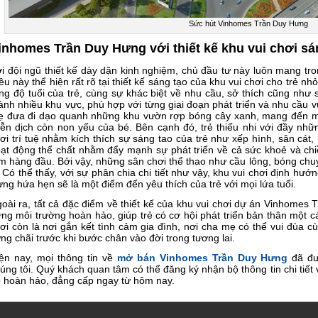
Sức hút Vinhomes Trần Duy Hưng
inhomes Trần Duy Hưng với thiết kế khu vui chơi sá
i đội ngũ thiết kế dày dặn kinh nghiệm, chủ đầu tư này luôn mang tr
ều này thể hiện rất rõ tại thiết kế sáng tạo của khu vui chơi cho trẻ nhỏ
ng độ tuổi của trẻ, cùng sự khác biệt về nhu cầu, sở thích cũng như
ành nhiều khu vực, phù hợp với từng giai đoạn phát triển và nhu cầu v
 đưa đi dạo quanh những khu vườn rợp bóng cây xanh, mang đến một
ễn dịch còn non yếu của bé. Bên cạnh đó, trẻ thiếu nhi với đầy nh
ơi trí tuệ nhằm kích thích sự sáng tao của trẻ như xếp hình, sân cát, k
ạt động thể chất nhằm đẩy mạnh sự phát triển về cả sức khoẻ và ch
m hàng đầu. Bởi vậy, những sân chơi thể thao như cầu lông, bóng chu
. Có thể thấy, với sự phân chia chi tiết như vậy, khu vui chơi định h
ng hứa hẹn sẽ là một điểm đến yêu thích của trẻ với mọi lứa tuổi.
oài ra, tất cả đặc điểm về thiết kế của khu vui chơi dự án Vinhome
ng môi trường hoàn hảo, giúp trẻ có cơ hội phát triển bản thân một cá
ơi còn là nơi gắn kết tình cảm gia đình, nơi cha mẹ có thể vui đùa 
ng chãi trước khi bước chân vào đời trong tương lai.
ện nay, mọi thông tin về
mở bán Vinhomes Trần Duy Hưng
đã đư
úng tôi. Quý khách quan tâm có thể đăng ký nhận bộ thông tin chi tiế
 hoàn hảo, đẳng cấp ngay từ hôm nay.