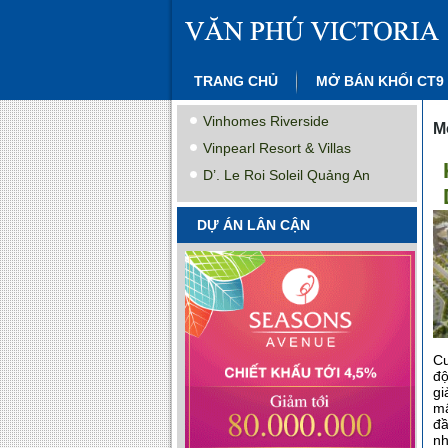
TRANG CHỦ
MỞ BÁN KHỐI CT9
Vinhomes Riverside
M
Vinpearl Resort & Villas
D’. Le Roi Soleil Quảng An
DỰ ÁN LÂN CẬN
Cu
độ
gi
mấ
đầ
nh