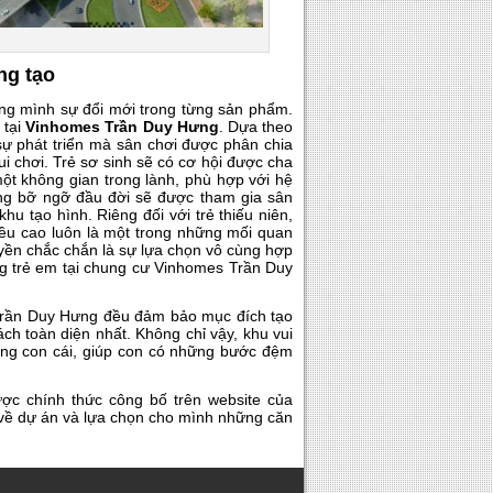
ng tạo
ong mình sự đổi mới trong từng sản phẩm.
 tại
Vinhomes Trần Duy Hưng
. Dựa theo
 sự phát triển mà sân chơi được phân chia
ui chơi. Trẻ sơ sinh sẽ có cơ hội được cha
 không gian trong lành, phù hợp với hệ
ững bỡ ngỡ đầu đời sẽ được tham gia sân
hu tạo hình. Riêng đối với trẻ thiếu niên,
iều cao luôn là một trong những mối quan
yền chắc chắn là sự lựa chọn vô cùng hợp
ướng trẻ em tại chung cư Vinhomes Trần Duy
s Trần Duy Hưng đều đảm bảo mục đích tạo
ch toàn diện nhất. Không chỉ vậy, khu vui
cùng con cái, giúp con có những bước đệm
ợc chính thức công bố trên website của
t về dự án và lựa chọn cho mình những căn