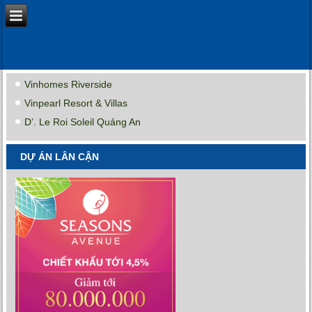
Vinhomes Riverside
Vinpearl Resort & Villas
D’. Le Roi Soleil Quảng An
DỰ ÁN LÂN CẬN