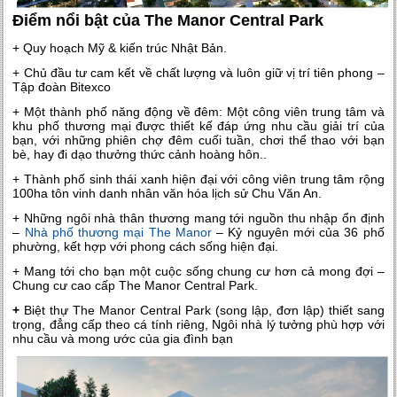
Điểm nổi bật của The Manor Central Park
+ Quy hoạch Mỹ & kiến trúc Nhật Bản.
+ Chủ đầu tư cam kết về chất lượng và luôn giữ vị trí tiên phong –
Tập đoàn Bitexco
+ Một thành phố năng động về đêm: Một công viên trung tâm và
khu phố thương mại được thiết kế đáp ứng nhu cầu giải trí của
bạn, với những phiên chợ đêm cuối tuần, chơi thể thao với bạn
bè, hay đi dạo thưởng thức cảnh hoàng hôn..
+ Thành phố sinh thái xanh hiện đại với công viên trung tâm rộng
100ha tôn vinh danh nhân văn hóa lịch sử Chu Văn An.
+ Những ngôi nhà thân thương mang tới nguồn thu nhập ổn định
–
Nhà phố thương mại The Manor
– Kỷ nguyên mới của 36 phố
phường, kết hợp với phong cách sống hiện đại.
+ Mang tới cho bạn một cuộc sống chung cư hơn cả mong đợi –
Chung cư cao cấp The Manor Central Park.
+
Biệt thự The Manor Central Park (song lập, đơn lập) thiết sang
trọng, đẳng cấp theo cá tính riêng, Ngôi nhà lý tưởng phù hợp với
nhu cầu và mong ước của gia đình bạn