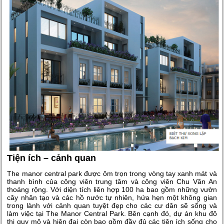
Tiện ích – cảnh quan
The manor central park được ôm trọn trong vòng tay xanh mát và
thanh bình của công viên trung tâm và công viên Chu Văn An
thoáng rộng. Với diện tích liên hợp 100 ha bao gồm những vườn
cây nhân tạo và các hồ nước tự nhiên, hứa hẹn một không gian
trong lành với cảnh quan tuyệt đẹp cho các cư dân sẽ sống và
làm việc tại The Manor Central Park. Bên cạnh đó, dự án khu đô
thị quy mô và hiện đại còn bao gồm đầy đủ các tiện ích sống cho