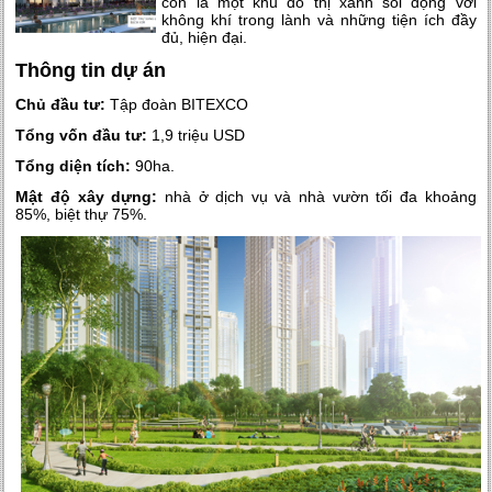
còn là một khu đô thị xanh sôi động với
không khí trong lành và những tiện ích đầy
đủ, hiện đại.
Thông tin dự án
Chủ đầu tư:
Tập đoàn BITEXCO
Tổng vốn đầu tư:
1,9 triệu USD
Tổng diện tích:
90ha.
Mật độ xây dựng:
nhà ở dịch vụ và nhà vườn tối đa khoảng
85%, biệt thự 75%.