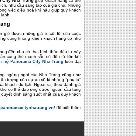
 City Nha Trang
giúp khách hàng có thể
hích, nhu cầu sáng tạo của gia chủ. Những
rong việc điều hoà khí hậu giúp quý khách
 lành.
rang
giữ được những giá trị cốt lõi của cuộc
ang
cũng không khiến khách hàng có nhu
ang đến cho cả hai hình thức đầu tư này
n cùng thế mạnh sẵn có đến từ liên kết
n hộ Panorama City Nha Trang
luôn đạt
không ngừng nghỉ của Nha Trang cũng như
 ấn tượng của dự án sẽ là những “phụ tá”
a khách du lịch. Ngoài ra, theo đánh giá
 khó có thể đáp ứng được nguồn cầu tăng
 quyết định sáng suốt nhất của quý khách
//panoramacitynhatrang.vn/
để biết thêm