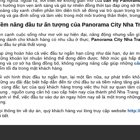
ng nghĩa. ngoài ra, với thiết kế không gian mở của
căn hộ Panorama
n hưởng trọn vẹn ánh sáng và gió tự nhiên đồng thời tạo đáp ứng sở t
oảng cây xanh chiếm phần lớn diện tích sẽ đóng vai trò quan trọng t
ng và gia đình sống và làm việc trong một môi trường thân thiện, trong
iềm năng đầu tư ấn tượng của Panorama City Nha T
n cạnh cuộc sống như mơ với sự hiện đại, năng động nhưng vẫn gìn 
ng dành cho khách hàng có nhu cầu ở thực;
Panorama City Nha Tr
u đầu tư phải thất vọng.
p ứng hoàn hảo cả việc đầu tư ngắn hạn cũng như dài hạn, dự án m
ững khoản lợi nhuận không thể đong đếm được. Nhờ mức giá hấp dẫ
ng và cơ sở hạ tầng đồng bộ, không ngừng nâng cấp giúp những
că
ểm tối đa trong mặt khách hàng.
i với hình thức đầu tư ngắn hạn, lại một lần nữa, sự phát triển 
ững ưu đãi đặc biệt hấp dẫn đến từ chủ đầu tư và tiềm năng tăng giá
 cùng đắc lực của quý khách hàng trong việc thu hút sự quan tâm củ
ung , nguồn cung căn hộ cao cấp hiện nay của thành phố Nha Trang
nh vì thế, việc đầu tư vào dự án ngay hôm nay sẽ là một trong những
ng.
i thông tin về dự án, quý khách hàng vui lòng truy cập website
http:
 tiết.