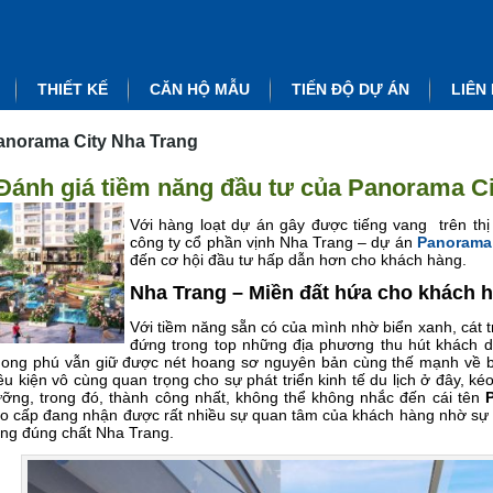
THIẾT KẾ
CĂN HỘ MẪU
TIẾN ĐỘ DỰ ÁN
LIÊN
anorama City Nha Trang
Đánh giá tiềm năng đầu tư của Panorama C
Với hàng loạt dự án gây được tiếng vang trên thị
công ty cổ phần vịnh Nha Trang – dự án
Panorama 
đến cơ hội đầu tư hấp dẫn hơn cho khách hàng.
Nha Trang – Miền đất hứa cho khách 
Với tiềm năng sẵn có của mình nhờ biển xanh, cát 
đứng trong top những địa phương thu hút khách du
ong phú vẫn giữ được nét hoang sơ nguyên bản cùng thế mạnh về 
ều kiện vô cùng quan trọng cho sự phát triển kinh tế du lịch ở đây, k
ỡng, trong đó, thành công nhất, không thể không nhắc đến cái tên
o cấp đang nhận được rất nhiều sự quan tâm của khách hàng nhờ sự nổ
ng đúng chất Nha Trang.