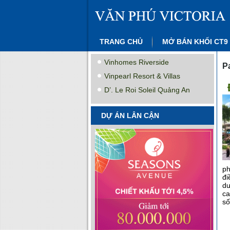
TRANG CHỦ
MỞ BÁN KHỐI CT9
Vinhomes Riverside
P
Vinpearl Resort & Villas
D’. Le Roi Soleil Quảng An
DỰ ÁN LÂN CẬN
ph
đi
dư
ca
số