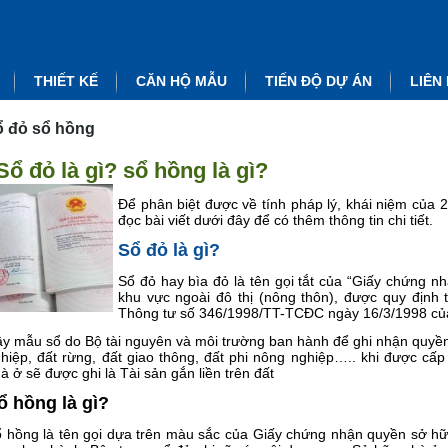
THIẾT KẾ
CĂN HỘ MẪU
TIẾN ĐỘ DỰ ÁN
LIÊN
ổ đỏ sổ hồng
Sổ đỏ là gì? sổ hồng là gì?
Để phân biệt được về tính pháp lý, khái niệm của 
đọc bài viết dưới đây để có thêm thông tin chi tiết.
Sổ đỏ là gì?
Sổ đỏ hay bìa đỏ là tên gọi tắt của “Giấy chứng 
khu vực ngoài đô thị (nông thôn), được quy định 
Thông tư số 346/1998/TT-TCĐC ngày 16/3/1998 của 
y mẫu sổ do Bộ tài nguyên và môi trường ban hành để ghi nhận quyền 
hiệp, đất rừng, đất giao thông, đất phi nông nghiệp….. khi được cấp
à ở sẽ được ghi là Tài sản gắn liền trên đất
ổ hồng là gì?
 hồng là tên gọi dựa trên màu sắc của Giấy chứng nhận quyền sở h