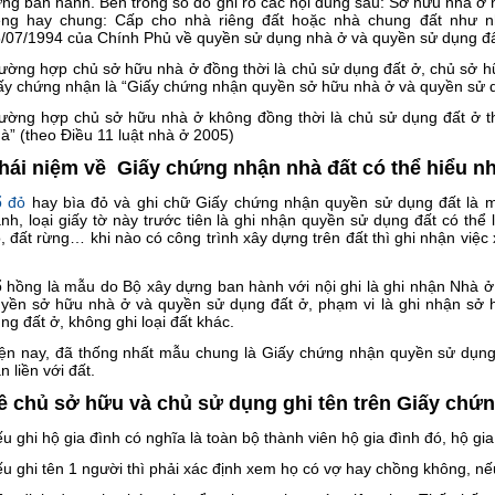
ng ban hành. Bên trong sổ đỏ ghi rõ các nội dung sau: Sở hữu nhà ở 
êng hay chung: Cấp cho nhà riêng đất hoặc nhà chung đất như 
/07/1994 của Chính Phủ về quyền sử dụng nhà ở và quyền sử dụng đất 
ường hợp chủ sở hữu nhà ở đồng thời là chủ sử dụng đất ở, chủ sở h
ấy chứng nhận là “Giấy chứng nhận quyền sở hữu nhà ở và quyền sử d
ường hợp chủ sở hữu nhà ở không đồng thời là chủ sử dụng đất ở t
à” (theo Điều 11 luật nhà ở 2005)
hái niệm về Giấy chứng nhận nhà đất có thể hiểu n
ổ đỏ
hay bìa đỏ và ghi chữ Giấy chứng nhận quyền sử dụng đất là 
nh, loại giấy tờ này trước tiên là ghi nhận quyền sử dụng đất có thể 
, đất rừng… khi nào có công trình xây dựng trên đất thì ghi nhận việc 
 hồng là mẫu do Bộ xây dựng ban hành với nội ghi là ghi nhận Nhà 
yền sở hữu nhà ở và quyền sử dụng đất ở, phạm vi là ghi nhận sở 
ng đất ở, không ghi loại đất khác.
ện nay, đã thống nhất mẫu chung là Giấy chứng nhận quyền sử dụng
n liền với đất.
ề chủ sở hữu và chủ sử dụng ghi tên trên Giấy chứ
u ghi hộ gia đình có nghĩa là toàn bộ thành viên hộ gia đình đó, hộ gi
u ghi tên 1 người thì phải xác định xem họ có vợ hay chồng không, nế