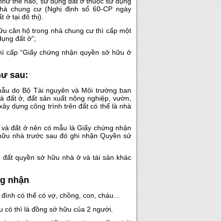
như thế nào, sử dụng đất ở thuộc sử dụng
nhà chung cư (Nghị định số 60-CP ngày
ở tại đô thị).
ữu căn hộ trong nhà chung cư thì cấp một
ụng đất ở”;
hì cấp “Giấy chứng nhận quyền sở hữu ở
hư sau:
mẫu do Bộ Tài nguyên và Môi trường ban
là đất ở, đất sản xuất nông nghiệp, vườn,
xây dựng công trình trên đất có thể là nhà
ở và đất ở nên có mẫu là Giấy chứng nhận
hữu nhà trước sau đó ghi nhận Quyền sử
 đất quyền sở hữu nhà ở và tài sản khác
ng nhận
a đình có thể có vợ, chồng, con, cháu…
u có thì là đồng sở hữu của 2 người.