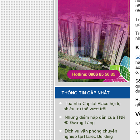
dự
ri
05
Tr
gi
Tr
nh
K
S
hà
ao
ở.
Sổ
qu
dụ
THÔNG TIN CẬP NHẬT
Hi
Tòa nhà Capital Place hội tụ
gắ
nhiều ưu thế vượt trội
V
Những điểm hấp dẫn của TNR
90 Đường Láng
Nế
Dịch vụ văn phòng chuyên
Nế
nghiệp tại Harec Building