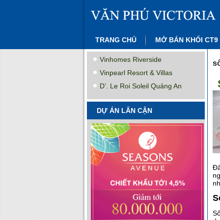
TRANG CHỦ
MỞ BÁN KHỐI CT9
Vinhomes Riverside
s
Vinpearl Resort & Villas
D’. Le Roi Soleil Quảng An
DỰ ÁN LÂN CẬN
Đâ
ng
nh
S
Sổ