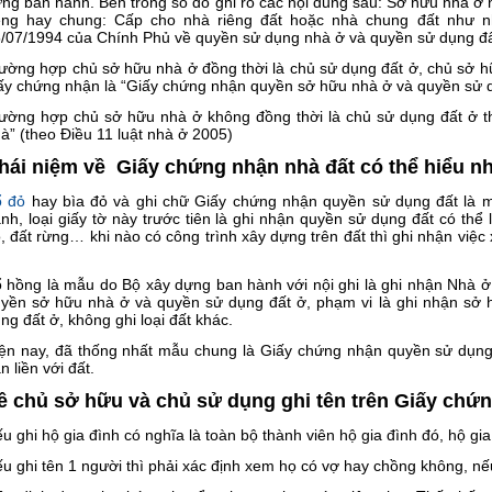
ng ban hành. Bên trong sổ đỏ ghi rõ các nội dung sau: Sở hữu nhà ở 
êng hay chung: Cấp cho nhà riêng đất hoặc nhà chung đất như 
/07/1994 của Chính Phủ về quyền sử dụng nhà ở và quyền sử dụng đất 
ường hợp chủ sở hữu nhà ở đồng thời là chủ sử dụng đất ở, chủ sở h
ấy chứng nhận là “Giấy chứng nhận quyền sở hữu nhà ở và quyền sử d
ường hợp chủ sở hữu nhà ở không đồng thời là chủ sử dụng đất ở t
à” (theo Điều 11 luật nhà ở 2005)
hái niệm về Giấy chứng nhận nhà đất có thể hiểu n
ổ đỏ
hay bìa đỏ và ghi chữ Giấy chứng nhận quyền sử dụng đất là 
nh, loại giấy tờ này trước tiên là ghi nhận quyền sử dụng đất có thể 
, đất rừng… khi nào có công trình xây dựng trên đất thì ghi nhận việc 
 hồng là mẫu do Bộ xây dựng ban hành với nội ghi là ghi nhận Nhà 
yền sở hữu nhà ở và quyền sử dụng đất ở, phạm vi là ghi nhận sở 
ng đất ở, không ghi loại đất khác.
ện nay, đã thống nhất mẫu chung là Giấy chứng nhận quyền sử dụng
n liền với đất.
ề chủ sở hữu và chủ sử dụng ghi tên trên Giấy chứ
u ghi hộ gia đình có nghĩa là toàn bộ thành viên hộ gia đình đó, hộ gi
u ghi tên 1 người thì phải xác định xem họ có vợ hay chồng không, nế