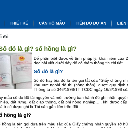
THIẾT KẾ
CĂN HỘ MẪU
TIẾN ĐỘ DỰ ÁN
LIÊN
ổ đỏ
Sổ đỏ là gì? sổ hồng là gì?
Để phân biệt được về tính pháp lý, khái niệm của 
đọc bài viết dưới đây để có thêm thông tin chi tiết.
Sổ đỏ là gì?
Sổ đỏ hay bìa đỏ là tên gọi tắt của “Giấy chứng 
khu vực ngoài đô thị (nông thôn), được quy định 
Thông tư số 346/1998/TT-TCĐC ngày 16/3/1998 của 
y mẫu sổ do Bộ tài nguyên và môi trường ban hành để ghi nhận quyền 
hiệp, đất rừng, đất giao thông, đất phi nông nghiệp….. khi được cấp
à ở sẽ được ghi là Tài sản gắn liền trên đất
ổ hồng là gì?
 hồng là tên gọi dựa trên màu sắc của Giấy chứng nhận quyền sở h