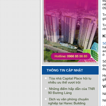
dự
ri
05
Tr
gi
Tr
nh
K
S
hà
ao
ở.
Sổ
qu
dụ
THÔNG TIN CẬP NHẬT
Hi
Tòa nhà Capital Place hội tụ
gắ
nhiều ưu thế vượt trội
V
Những điểm hấp dẫn của TNR
90 Đường Láng
Nế
Dịch vụ văn phòng chuyên
Nế
nghiệp tại Harec Building