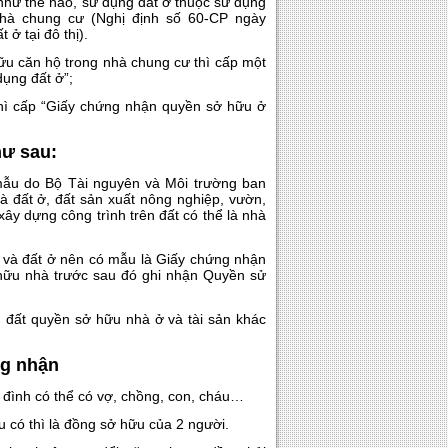
như thế nào, sử dụng đất ở thuộc sử dụng
nhà chung cư (Nghị định số 60-CP ngày
ở tại đô thị).
ữu căn hộ trong nhà chung cư thì cấp một
ụng đất ở”;
hì cấp “Giấy chứng nhận quyền sở hữu ở
hư sau:
mẫu do Bộ Tài nguyên và Môi trường ban
là đất ở, đất sản xuất nông nghiệp, vườn,
xây dựng công trình trên đất có thể là nhà
ở và đất ở nên có mẫu là Giấy chứng nhận
hữu nhà trước sau đó ghi nhận Quyền sử
 đất quyền sở hữu nhà ở và tài sản khác
ng nhận
a đình có thể có vợ, chồng, con, cháu…
u có thì là đồng sở hữu của 2 người.