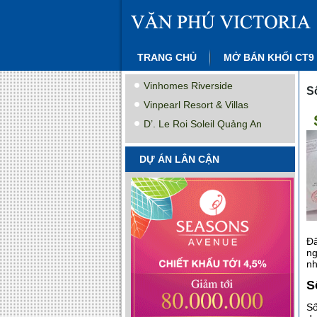
TRANG CHỦ
MỞ BÁN KHỐI CT9
Vinhomes Riverside
S
Vinpearl Resort & Villas
D’. Le Roi Soleil Quảng An
DỰ ÁN LÂN CẬN
Đâ
ng
nh
S
Sổ