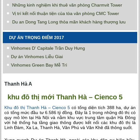
Những kinh nghiệm khi thuê văn phòng Charmvit Tower
Vị trí kết nối thuận tiện của tòa văn phòng CMC Tower
Du an Dong Tang Long thỏa mãn khách hàng thượng lưu
DỰ ÁN TRỌNG ĐIỂM 2017
Vinhomes D' Capitale Trần Duy Hưng
Dự án Vinhomes Liễu Giai
Vinhomes Green Bay Mễ Trì
Thanh Hà A
khu đô thị mới Thanh Hà – Cienco 5
Khu đô thị Thanh Hà – Cienco 5
có tổng diện tích 388 ha, dự án
có tổng mức đầu tư 6.586 tỷ đồng. Đây là 1 trong những đô thị có
quy mô lớn tại Hà Nội và nằm khu vực trung tâm quận Hà Đông
với hệ thống hạ tầng giao thông được kết nối các khu đô thị là
Linh Đàm, Xa La, Thanh Hà, Văn Phú và Văn Khê đã thông suốt.