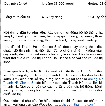
Quy mô dân số
khoảng 35.000 người
khoảng 25.
Tổng mức đầu tư
4.378 tỷ đồng
3.641 tỷ đồ
Nội dung đầu tư chủ yếu:
Xây dựng mới đồng bộ hệ thống hạ
tầng kỹ thuật gồm: San nền, hệ thống giao thông, cấp nước, thoát
nước, cấp điện chiếu sáng, thông tin liên lạc, cây xanh cảnh quan.
Khu đô thị Thanh Hà – Cienco 5 sẽ được xây dựng theo tiêu
chuẩn đô thị sinh thái, diện tích đất ở chiếm tỷ lệ ít, không gian
cây xanh, diện tích mặt nước chiếm tỷ lệ rất lớn. Đây là ưu điểm
vượt trội của 3 khu đô thị Thanh Hà Cienco 5 so với các khu đô thị
khác.
Theo quy hoạch, tỷ lệ đất cây xanh và diện tích mặt nước chiếm
tới 20% tổng diện tích đô thị Thanh Hà Cienco 5, chủ đầu tư chỉ
dành 37% diện tích để xây dựng nhà ở. Ngoài các tòa
chung cư
Thanh Hà Cienco 5
, các biệt thự cao cấp Thanh Hà, nhà liền kề
Thanh Hà Cienco 5, còn có các hạ tầng tiện ích, hệ thống bệnh
viện quốc tế, trường học, trung tâm thương mại được bố trí dọc
chuỗi đô thị.
Quý khách có nhu cầu tìm hiểu thông tin chi tiết các sản phẩm dự
án xin vui lòng truy cập Website:
http://khudothithanhha.com/