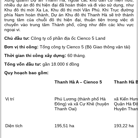
Xung quanh Dự án Thanh Hà, ngoài các khu dân cư hiện hữu,
nhiều dự án đô thị hiện đại đã hoàn thiện và đi vào sử dụng, như
Khu đô thị mới Xa La, Khu đô thị mới Văn Phú. Khi Trục đường
phía Nam hoàn thành, Dự án Khu đô thị Thanh Hà sẽ trở thành
trung tâm của chuỗi đô thị hiện đại, thuận tiện trong việc di
chuyển vào trung tâm Thành phố, cũng như đến các khu vực
ngoại vi.
Chủ đầu tư:
Công ty cổ phần địa ốc Cienco 5 Land
Đơn vị thi công:
Tổng công ty Cienco 5 (Bộ Giao thông vận tải)
Thời gian thi công xây dựng:
60 tháng.
Tổng vốn đầu tư:
gần 18.000 tỉ đồng
Quy hoạch bao gồm:
Thanh Hà A – Cienco 5
Thanh Hà B
Vị trí
Phú Lương (thành phố Hà
xã Kiến Hưn
Đông) và xã Cự Khê (huyện
Quận Hà Đô
Thanh Oai)
Huyện Than
Diện tích
195,51 ha
193,22 ha