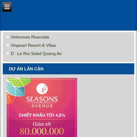
Vinhomes Riverside
Vinpearl Resort & Villas
D’. Le Roi Soleil Quảng An
DỰ ÁN LÂN CẬN