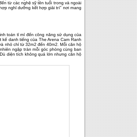
đến từ các nghệ sỹ tên tuổi trong và ngoài
ợp nghỉ dưỡng kết hợp giải trí” nơi mang
 tinh toán tỉ mỉ đến công năng sử dụng của
iết kế danh tiếng của The Arena Cam Ranh
 và nhỏ chỉ từ 32m2 đến 40m2. Mỗi căn hộ
n nhiên ngập tràn mỗi góc phòng cùng ban
Dù diện tích không quá lớn nhưng căn hộ