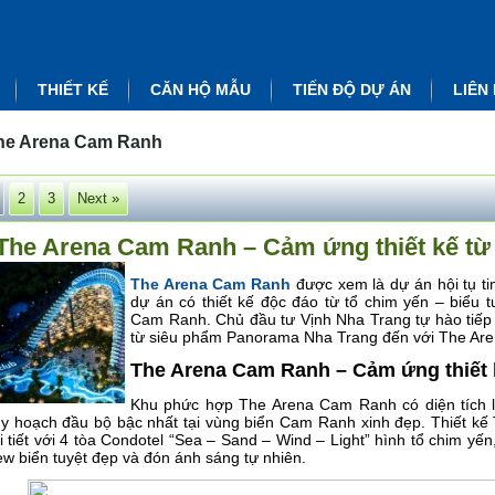
THIẾT KẾ
CĂN HỘ MẪU
TIẾN ĐỘ DỰ ÁN
LIÊN
he Arena Cam Ranh
2
3
Next »
The Arena Cam Ranh – Cảm ứng thiết kế từ 
The Arena Cam Ranh
được xem là dự án hội tụ ti
dự án có thiết kế độc đáo từ tổ chim yến – biểu
Cam Ranh. Chủ đầu tư Vịnh Nha Trang tự hào tiếp n
từ siêu phẩm Panorama Nha Trang đến với The Ar
The Arena Cam Ranh – Cảm ứng thiết k
Khu phức hợp The Arena Cam Ranh có diện tích 
y hoạch đầu bộ bậc nhất tại vùng biển Cam Ranh xinh đẹp. Thiết k
i tiết với 4 tòa Condotel “Sea – Sand – Wind – Light” hình tổ chim yế
ew biển tuyệt đẹp và đón ánh sáng tự nhiên.