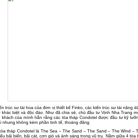
ến trúc sư tài hoa của đơn vị thiết kế Finko, các kiến trúc sư tài năng
 khác biệt và độc đáo. Như đã chia sẻ, chủ đầu tư Vịnh Nha Trang m
 khách của mình hẳn rằng các tòa tháp Condotel được đầu tư kỹ lưỡ
i nhưng không kém phần tinh tế, thoáng đãng.
tòa tháp Condotel là The Sea – The Sand – The Sand – The Wind – Th
iếu bãi biển, bãi cát, cơn gió và ánh sáng trong vũ trụ. Nằm giữa 4 tò