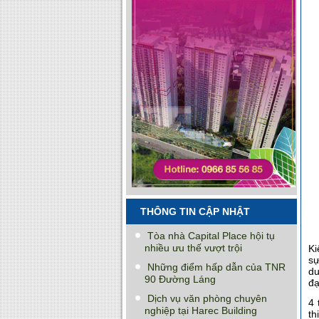
THÔNG TIN CẬP NHẬT
Tòa nhà Capital Place hội tụ
nhiều ưu thế vượt trội
Ki
sự
Những điểm hấp dẫn của TNR
du
90 Đường Láng
đạ
Dịch vụ văn phòng chuyên
4 
nghiệp tại Harec Building
th