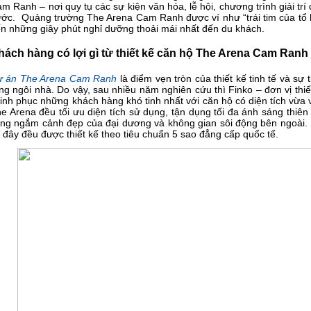
m Ranh – nơi quy tụ các sự kiện văn hóa, lễ hội, chương trình giải trí 
ớc. Quảng trường The Arena Cam Ranh được ví như “trái tim của tổ h
n những giây phút nghỉ dưỡng thoải mái nhất đến du khách.
hách hàng có lợi gì từ thiết kế căn hộ The Arena Cam Ranh
ự án The Arena Cam Ranh
là điểm vẹn tròn của thiết kế tinh tế và sự
ng ngôi nhà. Do vậy, sau nhiều năm nghiên cứu thì Finko – đơn vị th
inh phục những khách hàng khó tinh nhất với căn hộ có diện tích vừa
e Arena đều tối ưu diện tích sử dụng, tận dụng tối đa ánh sáng thiê
ng ngắm cảnh đẹp của đại dương và không gian sôi động bên ngoài. 
i đây đều được thiết kế theo tiêu chuẩn 5 sao đẳng cấp quốc tế.