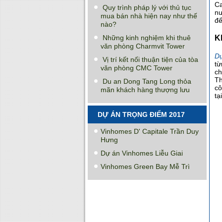
Ca
Quy trình pháp lý với thủ tục
nư
mua bán nhà hiện nay như thế
đế
nào?
Những kinh nghiệm khi thuê
K
văn phòng Charmvit Tower
D
Vị trí kết nối thuận tiện của tòa
từ
văn phòng CMC Tower
ch
Th
Du an Dong Tang Long thỏa
cô
mãn khách hàng thượng lưu
tạ
DỰ ÁN TRỌNG ĐIỂM 2017
Vinhomes D' Capitale Trần Duy
Hưng
Dự án Vinhomes Liễu Giai
Vinhomes Green Bay Mễ Trì