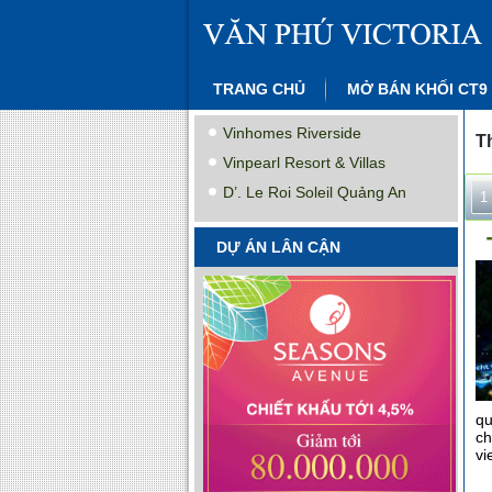
TRANG CHỦ
MỞ BÁN KHỐI CT9
Vinhomes Riverside
T
Vinpearl Resort & Villas
D’. Le Roi Soleil Quảng An
1
DỰ ÁN LÂN CẬN
qu
ch
vi