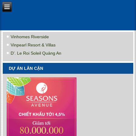
Vinhomes Riverside
Vinpearl Resort & Villas
D’. Le Roi Soleil Quảng An
DỰ ÁN LÂN CẬN