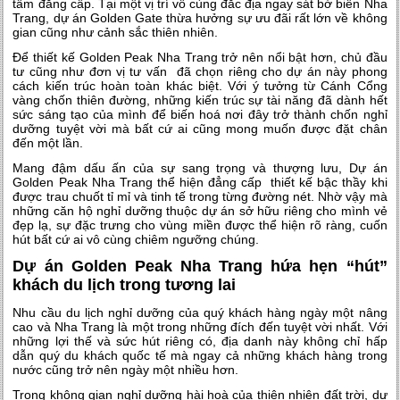
tầm đẳng cấp. Tại một vị trí vô cùng đắc địa ngay sát bờ biển Nha
Trang, dự án Golden Gate thừa hưởng sự ưu đãi rất lớn về không
gian cũng như cảnh sắc thiên nhiên.
Để thiết kế Golden Peak Nha Trang
trở nên nổi bật hơn, chủ đầu
tư cũng như đơn vị tư vấn đã chọn riêng cho dự án này phong
cách kiến trúc hoàn toàn khác biệt. Với ý tưởng từ Cánh Cổng
vàng chốn thiên đường, những kiến trúc sự tài năng đã dành hết
sức sáng tạo của mình để biến hoá nơi đây trở thành chốn nghỉ
dưỡng tuyệt vời mà bất cứ ai cũng mong muốn được đặt chân
đến một lần.
Mang đậm dấu ấn của sự sang trọng và thượng lưu, Dự án
Golden Peak Nha Trang
thể hiện đẳng cấp thiết kế bậc thầy khi
được trau chuốt tỉ mỉ và tinh tế trong từng đường nét. Nhờ vậy mà
những căn hộ nghỉ dưỡng thuộc dự án sở hữu riêng cho mình vẻ
đẹp lạ, sự đặc trưng cho vùng miền được thể hiện rõ ràng, cuốn
hút bất cứ ai vô cùng chiêm ngưỡng chúng.
Dự án Golden Peak Nha Trang hứa hẹn “hút”
khách du lịch trong tương lai
Nhu cầu du lịch nghỉ dưỡng của quý khách hàng ngày một nâng
cao và Nha Trang là một trong những đích đến tuyệt vời nhất. Với
những lợi thế và sức hút riêng có, địa danh này không chỉ hấp
dẫn quý du khách quốc tế mà ngay cả những khách hàng trong
nước cũng trở nên ngày một nhiều hơn.
Trong không gian nghỉ dưỡng hài hoà của thiên nhiên đất trời, dự