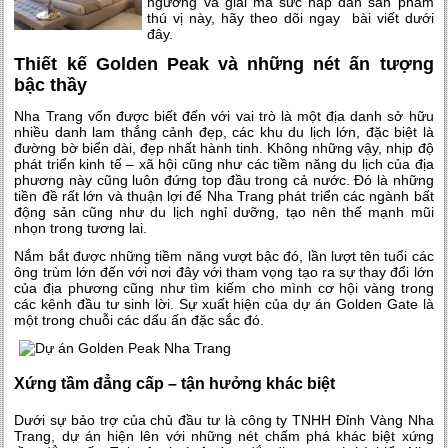
ngưỡng và giải mã sức hấp dẫn sản phẩm
thú vị này, hãy theo dõi ngay bài viết dưới
đây.
Thiết kế Golden Peak và những nét ấn tượng
bậc thầy
Nha Trang vốn được biết đến với vai trò là một địa danh sở hữu
nhiều danh lam thắng cảnh đẹp, các khu du lịch lớn, đặc biệt là
đường bờ biển dài, đẹp nhất hành tinh. Không những vậy, nhịp độ
phát triển kinh tế – xã hội cũng như các tiềm năng du lịch của địa
phương này cũng luôn đứng top đầu trong cả nước. Đó là những
tiền đề rất lớn và thuận lợi để Nha Trang phát triển các ngành bất
động sản cũng như du lịch nghỉ dưỡng, tạo nên thế mạnh mũi
nhọn trong tương lai.
Nắm bắt được những tiềm năng vượt bậc đó, lần lượt tên tuổi các
ông trùm lớn đến với nơi đây với tham vọng tạo ra sự thay đổi lớn
của địa phương cũng như tìm kiếm cho mình cơ hội vàng trong
các kênh đầu tư sinh lời. Sự xuất hiện của dự án
Golden Gate
là
một trong chuỗi các dấu ấn đặc sắc đó.
Xứng tầm đẳng cấp – tận hưởng khác biệt
Dưới sự bảo trợ của chủ đầu tư là công ty TNHH Đỉnh Vàng Nha
Trang, dự án hiện lên với những nét chấm phá khác biệt xứng