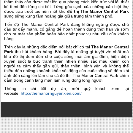
thâm thúy còn được toát lên qua phong cách kiến trúc với lối thiết
kế tỉ mỉ đến từng chi tiết. Từng góc cạnh của những căn biệt thự
được trau truốt tạo nên một khu
đô thị The Manor Central Park
sừng sững xứng tầm hoàng gia giữa trung tâm thành phố.
Tiến độ The Manor Central Park đang không ngừng được chủ
đầu tư đẩy mạnh, cố gắng để hoàn thành đúng thời hạn và sớm
cho ra mắt sản phẩm hoàn hảo nhất phục vụ nhu cầu của khách
hàng.
Trên đây là những đặc điểm nổi bật chỉ có tại
The Manor Central
Park
thu hút khách hàng. Bởi đây là những gì tuyệt vời nhất mà
khu đô thị đem đến cho cuộc sống mái ấm gia đình, hiện diện
xuyên suốt là bức tranh thiên nhiên nhiều sắc màu khiến con
người ta cảm thấy gần gũi, thân thiện, bình yên và không thể
thiếu đến những khoảnh khắc sôi động của cuốc sống về đêm khi
ánh đèn sáng lên làm cho cả đô thị The Manor Central Park chìm
đắm trong cảnh lãng mạn làm rung động lòng người.
Thông tin chi tiết dự án, mời quý khách xem tại
website:
http://themanornguyenxien.com/