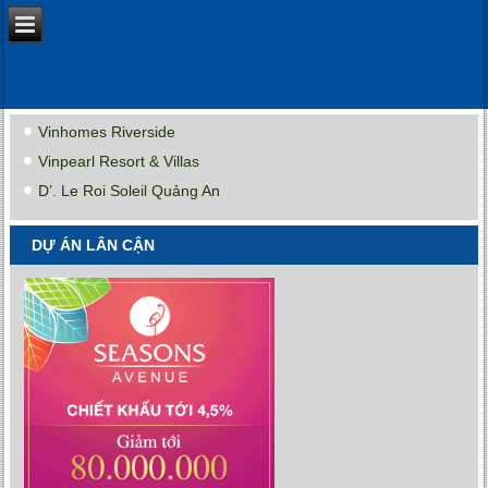
Vinhomes Riverside
Vinpearl Resort & Villas
D’. Le Roi Soleil Quảng An
DỰ ÁN LÂN CẬN