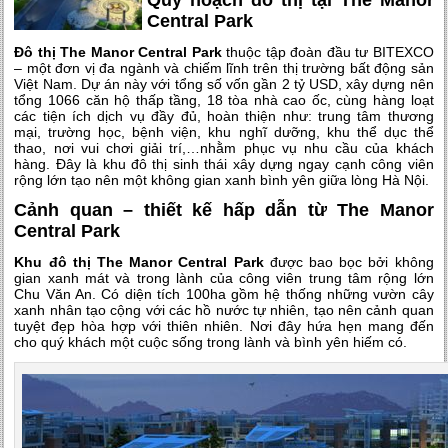
Quy hoạch đô thị tại The Manor
Central Park
Đô thị The Manor Central Park
thuộc tập đoàn đầu tư BITEXCO
– một đơn vị đa ngành và chiếm lĩnh trên thị trường bất động sản
Việt Nam. Dự án này với tổng số vốn gần 2 tỷ USD, xây dựng nên
tổng 1066 căn hộ thấp tầng, 18 tòa nhà cao ốc, cùng hàng loạt
các tiện ích dịch vụ đầy đủ, hoàn thiện như: trung tâm thương
mại, trường học, bệnh viện, khu nghĩ dưỡng, khu thể dục thể
thao, nơi vui chơi giải trí,…nhằm phục vụ nhu cầu của khách
hàng. Đây là khu đô thị sinh thái xây dựng ngay cạnh công viên
rộng lớn tạo nên một không gian xanh bình yên giữa lòng Hà Nội.
Cảnh quan – thiết kế hấp dẫn từ The Manor
Central Park
Khu đô thị The Manor Central Park
được bao bọc bởi không
gian xanh mát và trong lành của công viên trung tâm rộng lớn
Chu Văn An. Có diện tích 100ha gồm hệ thống những vườn cây
xanh nhân tạo cộng với các hồ nước tự nhiên, tạo nên cảnh quan
tuyệt đẹp hòa hợp với thiên nhiên. Nơi đây hứa hẹn mang đến
cho quý khách một cuộc sống trong lành và bình yên hiếm có.