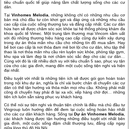
tiêu chuẩn quốc tế giúp nâng tầm chất lượng sống cho các cư
dân.
Tại
Vinhomes Melodia
, những không chỉ có những nhu cầu cơ
bản mà chủ đầu tư còn khơi gợi và đáp ứng cả những nhu cầu
cao cấp của cuộc sống thượng lưu và đẳng cấp nhất. Các cư dân
hứa hẹn sẽ được chăm sóc sức khỏe tại hệ thống phòng khám đa
khoa quốc tế Vimec. Một trung tâm thương mại Vincom sầm uất
với đủ những thương hiệu hàng cao cấp cũng dự kiến xây dựng
trong dự án thỏa mãn nhu cầu cho những tín đồ mua sắm. Hay
bể bơi cao cấp là nơi thỏa đam mê bơi lội cho cư dân, khu tập thể
thao là nơi thỏa mãn nhu cầu rèn luyện sức khỏe, phòng tập gym,
khu spa và làm đẹp là nơi chăm sóc sắc đẹp cho các cư dân…
Cùng với đó là rất nhiều dịch vụ với tiêu chuẩn 5 sao, phục vụ tận
cửa cho các gia đình, mang đến một cuộc sống tiện nghi và hiện
đại nhất.
Điều tuyệt vời nhất là những tiện ích sẽ được gói gọn hoàn toàn
trong nội khu dự án, nghĩa là chỉ vài bước chân di chuyển các cư
dân có thể tận hưởng và thỏa mãn mọi nhu cầu. Không phải mất
công di chuyển hay phải đi lại xa xôi, xếp hàng chờ đợi… những
tiện ích luôn sẵn sàng phục vụ khách hàng.
Có thể nói sự tiện nghi và thuận tiện chính là điều mà chủ đầu tư
Vingroup luôn hướng đến để đem lại cuộc sống hoàn hảo nhất
cho các cư dân khách hàng. Sống tại
Dự án Vinhomes Melodia
,
các khách hàng được tận hưởng những điều tuyệt vời nhất bên
gia đình, một cuộc sống đậm chất thượng lưu, đẳng cấp ngay
giữa lòng thủ đô Hà Nội.