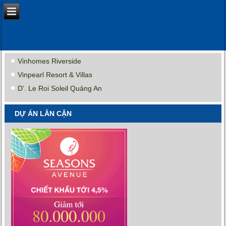
Vinhomes Riverside
Vinpearl Resort & Villas
D’. Le Roi Soleil Quảng An
DỰ ÁN LÂN CẬN