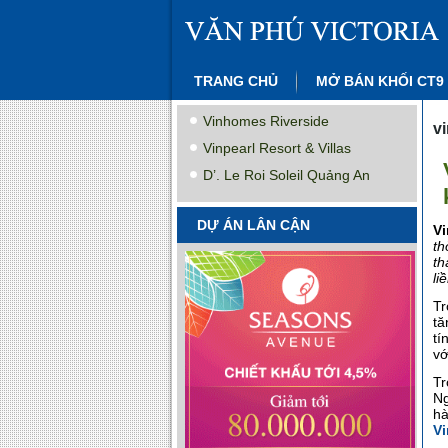
TRANG CHỦ
MỞ BÁN KHỐI CT9
Vinhomes Riverside
v
Vinpearl Resort & Villas
D’. Le Roi Soleil Quảng An
DỰ ÁN LÂN CẬN
V
th
th
li
Tr
tă
tí
vớ
Tr
Ng
hà
V