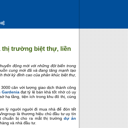
 HỆ
hị trường biệt thự, liền
 chuyển động mới với những đột biến trong
 nguồn cung mới đã và đang tăng mạnh tạo
h thời kỳ đỉnh cao của phân khúc biệt thự,
 3000 căn với lượng giao dịch thành công
 Gardenia
đạt tỷ lệ bán khá tốt nhờ có uy
 hạ tầng, tiện ích trong khu đô thị, cùng
âm lý người người đi mua nhà để đón tết
ingroup là thương hiệu chủ đầu tư uy tín
t chuẩn bị cho ra mắt thị trường
dự án
hàng và nhà đầu tư.