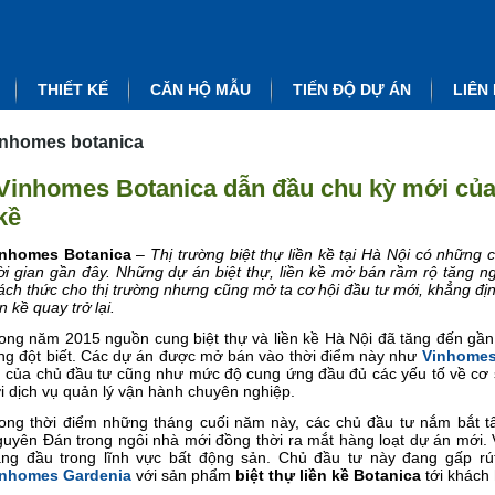
THIẾT KẾ
CĂN HỘ MẪU
TIẾN ĐỘ DỰ ÁN
LIÊN
inhomes botanica
Vinhomes Botanica dẫn đầu chu kỳ mới của t
kề
inhomes Botanica
–
Thị trường biệt thự liền kề tại Hà Nội có những
ời gian gần đây. Những dự án biệt thự, liền kề mở bán rầm rộ tăng
ách thức cho thị trường nhưng cũng mở ta cơ hội đầu tư mới, khẳng địn
ền kề quay trở lại.
ong năm 2015 nguồn cung biệt thự và liền kề Hà Nội đã tăng đến gần
ng đột biết. Các dự án được mở bán vào thời điểm này như
Vinhomes
n của chủ đầu tư cũng như mức độ cung ứng đầu đủ các yếu tố về cơ sở
i dịch vụ quản lý vận hành chuyên nghiệp.
ong thời điểm những tháng cuối năm này, các chủ đầu tư nắm bắt t
uyên Đán trong ngôi nhà mới đồng thời ra mắt hàng loạt dự án mới. V
ng đầu trong lĩnh vực bất động sản. Chủ đầu tư này đang gấp rú
inhomes Gardenia
với sản phẩm
biệt thự liền kề Botanica
tới khách 