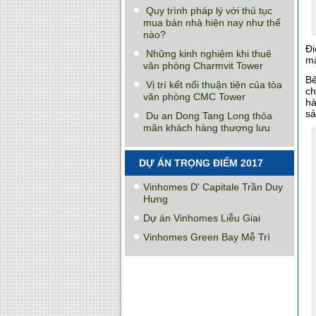
Quy trình pháp lý với thủ tục
mua bán nhà hiện nay như thế
nào?
Đi
Những kinh nghiệm khi thuê
mả
văn phòng Charmvit Tower
Bê
Vị trí kết nối thuận tiện của tòa
ch
văn phòng CMC Tower
h
sả
Du an Dong Tang Long thỏa
mãn khách hàng thượng lưu
DỰ ÁN TRỌNG ĐIỂM 2017
Vinhomes D' Capitale Trần Duy
Hưng
Dự án Vinhomes Liễu Giai
Vinhomes Green Bay Mễ Trì