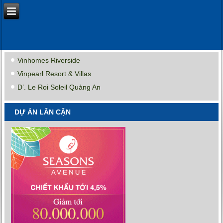
Vinhomes Riverside
Vinpearl Resort & Villas
D’. Le Roi Soleil Quảng An
DỰ ÁN LÂN CẬN