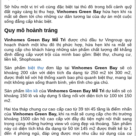
Sở hữu một vị trí vô cùng đặc biệt tại thủ đô trong bối cảnh quỹ
đất ngày càng bị thu hẹp,
Vinhomes Green Bay
hứa hẹn khi ra
mắt sẽ đem tới cho những cư dân tương lai của dự án một cuộc
sống đẳng cấp khác biệt.
Quy mô hoành tráng
Vinhomes Green Bay Mễ Trì
được chủ đầu tư Vingroup quy
hoạch thành một khu đô thị phức hợp, hứa hẹn khi ra mắt sẽ
cung cấp cho khách hàng những sản phẩm chất lượng để khẳng
định đẳng cấp vượt trội của mình bao gồm: Biệt thự, chung cư,
liền kề, Shophouse.
Sản phẩm
biệt thự
đơn lập tại
Vinhomes Green Bay
sẽ có
khoảng 200 căn với diện tích đa dạng từ 250 m2 tới 300 m2,
được thiết kế với hệ thống xanh bao phủ quanh biệt thự, mang lại
một không gian sống thanh bình, yên tĩnh cho gia chủ.
Sản phẩm
liền kề
của
Vinhomes Green Bay Mễ Trì
dự kiến sẽ có
khoảng 150 lô và xây dựng 5 tầng nổi với diện tích từ 100 tới 150
m2.
Hai tòa tháp chung cư cao cấp cao từ 39 tới 45 tầng là điểm nhấn
của
Vinhomes Green Bay,
khi ra mắt sẽ cung cấp cho thị trường
khoảng 1500 căn hộ cao cấp với đầy đủ tiện nghi nội thất sang
trọng cùng những hướng view vô cùng đẹp và thoáng. Sản phẩm
này có diện tích khá đa dạng từ 50 tới 145 m2 được thiết kế từ 1
đến 4 phòng ngủ, đáp ứng được mọi nhu cầu sử dụng của cư