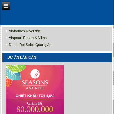
Vinhomes Riverside
Vinpearl Resort & Villas
D’. Le Roi Soleil Quảng An
DỰ ÁN LÂN CẬN