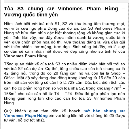
Tòa S3 chung cư Vinhomes Phạm Hùng –
Vương quốc bình yên
Nằm tách biệt với toà nhà S1, S2 và khu trung tâm thương mại,
với vị trí cửa ngõ phía Đông của dự án, toà S3 Vinhomes Phạm
Hùng sở hữu tầm nhìn đặc biệt thoáng rộng và không gian cực kì
yên tĩnh. Bởi vậy, nơi đây được mệnh danh là vương quốc bình
yên giữa chốn phồn hoa đô thị, vừa thoáng đãng lại vừa gần gũi
với thiên nhiên thơ mộng, tươi đẹp. Sinh sống tại đây, có lẽ quý
cư dân sẽ cảm nhận hết được vẻ đẹp cũng như sự tinh tế của
Vinhomes Phạm Hùng
.
Tổng quan thiết kế của toà S3 có nhiều điểm khác biệt nổi trội so
với toà S2 của dự án. Cụ thể, tổng chiều cao của toà chung cư là
42 tầng nổi, trong đó có 28 tầng căn hộ và còn lại là Shop –
Office. Mật độ xây dựng dao động trong khoảng từ 15 đến 20 căn
trên một sàn với tổng số căn hộ là 729 căn. Đặc biệt, diện tích các
2
căn hộ có phần rộng hơn so với toà nhà S2, trong khoảng 47m
–
2
158m
cho các căn hộ từ T4 – T24. Điều đó góp phần tạo nên
không gian rộng lớn cho các căn hộ toà S3 Vinhomes Phạm
Hùng.
Quý khách quan tâm đến kế hoạch
mở bán chung cư
Vinhomes Phạm Hùng
xin vui lòng liên hệ với chúng tôi để được
tư vấn, hỗ trợ tốt nhất.