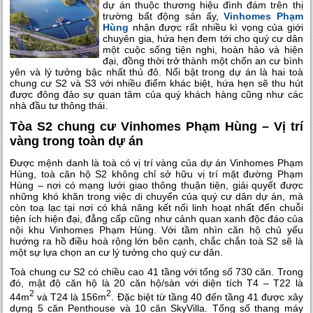
dự án thuộc thương hiệu đình đám trên thị
trường bất động sản ấy,
Vinhomes Phạm
Hùng
nhận được rất nhiều kì vọng của giới
chuyên gia, hứa hẹn đem tới cho quý cư dân
một cuộc sống tiện nghi, hoàn hảo và hiện
đại, đồng thời trở thành một chốn an cư bình
yên và lý tưởng bậc nhất thủ đô. Nổi bật trong dự án là hai toà
chung cư S2 và S3 với nhiều điểm khác biệt, hứa hẹn sẽ thu hút
được đông đảo sự quan tâm của quý khách hàng cũng như các
nhà đầu tư thông thái.
Tòa S2 chung cư Vinhomes Phạm Hùng – Vị trí
vàng trong toàn dự án
Được mệnh danh là toà có vị trí vàng của dự án Vinhomes Phạm
Hùng, toà căn hộ S2 không chỉ sở hữu vị trí mặt đường Phạm
Hùng – nơi có mạng lưới giao thông thuận tiện, giải quyết được
những khó khăn trong việc di chuyển của quý cư dân dự án, mà
còn toạ lạc tại nơi có khả năng kết nối linh hoạt nhất đến chuỗi
tiện ích hiện đại, đẳng cấp cũng như cảnh quan xanh độc đáo của
nội khu Vinhomes Phạm Hùng. Với tầm nhìn căn hộ chủ yếu
hướng ra hồ điều hoà rộng lớn bên cạnh, chắc chắn toà S2 sẽ là
một sự lựa chọn an cư lý tưởng cho quý cư dân.
Toà chung cư S2 có chiều cao 41 tầng với tổng số 730 căn. Trong
đó, mật độ căn hộ là 20 căn hộ/sàn với diện tích T4 – T22 là
2
2
44m
và T24 là 156m
. Đặc biệt từ tầng 40 đến tầng 41 được xây
dựng 5 căn Penthouse và 10 căn SkyVilla. Tổng số thang máy