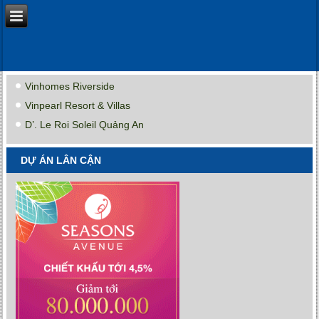
Vinhomes Riverside
Vinpearl Resort & Villas
D’. Le Roi Soleil Quảng An
DỰ ÁN LÂN CẬN