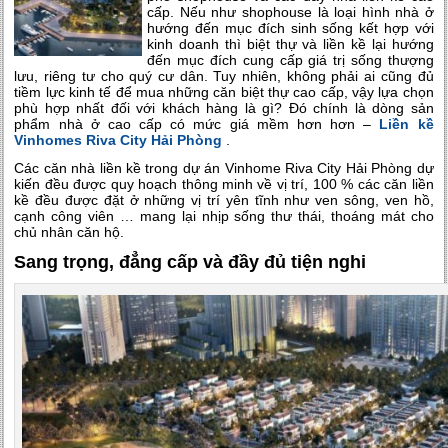
cấp. Nếu như shophouse là loại hình nhà ở
hướng đến mục đích sinh sống kết hợp với
kinh doanh thì biệt thự và liền kề lại hướng
đến mục đích cung cấp giá trị sống thượng
lưu, riêng tư cho quý cư dân. Tuy nhiên, không phải ai cũng đủ
tiềm lực kinh tế để mua những căn biệt thự cao cấp, vậy lựa chọn
phù hợp nhất đối với khách hàng là gì? Đó chính là dòng sản
phẩm nhà ở cao cấp có mức giá mềm hơn hơn –
Liền kề
Vinhomes Riva City Hải Phòng
.
Các căn nhà liền kề trong dự án Vinhome Riva City Hải Phòng dự
kiến đều được quy hoạch thông minh về vị trí, 100 % các căn liền
kề đều được đặt ở những vị trí yên tĩnh như ven sông, ven hồ,
cạnh công viên … mang lại nhịp sống thư thái, thoáng mát cho
chủ nhân căn hộ.
Sang trọng, đẳng cấp và đầy đủ tiện nghi