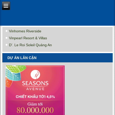
Vinhomes Riverside
Vinpearl Resort & Villas
D’. Le Roi Soleil Quảng An
DỰ ÁN LÂN CẬN