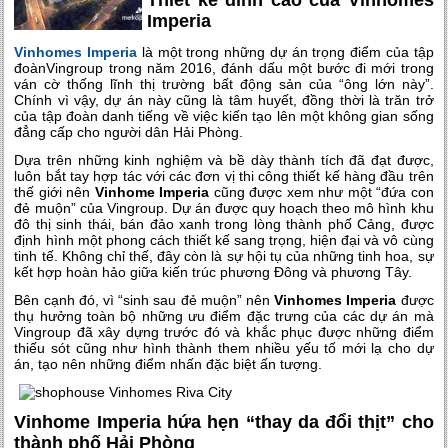
Thiết kế đỉnh cao của Vinhomes
Imperia
Vinhomes Imperia
là một trong những dự án trọng điểm của tập
đoànVingroup trong năm 2016, đánh dấu một bước đi mới trong
ván cờ thống lĩnh thị trường bất động sản của “ông lớn này”.
Chính vì vậy, dự án này cũng là tâm huyết, đồng thời là trăn trở
của tập đoàn danh tiếng về việc kiến tạo lên một không gian sống
đẳng cấp cho người dân Hải Phòng.
Dựa trên những kinh nghiệm và bề dày thành tích đã đạt được,
luôn bắt tay hợp tác với các đơn vị thi công thiết kế hàng đầu trên
thế giới nên
Vinhome Imperia
cũng được xem như một “đứa con
đẻ muộn” của Vingroup. Dự án được quy hoạch theo mô hình khu
đô thị sinh thái, bán đảo xanh trong lòng thành phố Cảng, được
định hình một phong cách thiết kế sang trọng, hiện đại và vô cùng
tinh tế. Không chỉ thế, đây còn là sự hội tụ của những tinh hoa, sự
kết hợp hoàn hảo giữa kiến trúc phương Đông và phương Tây.
Bên cạnh đó, vì “sinh sau đẻ muộn” nên
Vinhomes Imperia
được
thụ hưởng toàn bộ những ưu điểm đặc trưng của các dự án mà
Vingroup đã xây dựng trước đó và khắc phục được những điểm
thiếu sót cũng như hình thành them nhiều yếu tố mới lạ cho dự
án, tạo nên những điểm nhấn đặc biệt ấn tượng.
Vinhome Imperia hứa hẹn “thay da đổi thịt” cho
thành phố Hải Phòng