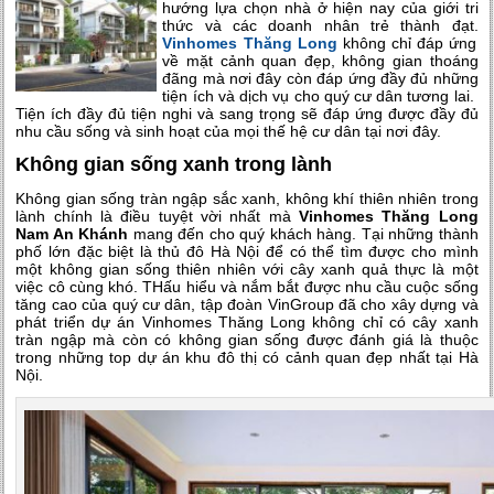
hướng lựa chọn nhà ở hiện nay của giới tri
thức và các doanh nhân trẻ thành đạt.
Vinhomes Thăng Long
không chỉ đáp ứng
về mặt cảnh quan đẹp, không gian thoáng
đãng mà nơi đây còn đáp ứng đầy đủ những
tiện ích và dịch vụ cho quý cư dân tương lai.
Tiện ích đầy đủ tiện nghi và sang trọng sẽ đáp ứng được đầy đủ
nhu cầu sống và sinh hoạt của mọi thế hệ cư dân tại nơi đây.
Không gian sống xanh trong lành
Không gian sống tràn ngập sắc xanh, không khí thiên nhiên trong
lành chính là điều tuyệt vời nhất mà
Vinhomes Thăng Long
Nam An Khánh
mang đến cho quý khách hàng. Tại những thành
phố lớn đặc biệt là thủ đô Hà Nội để có thể tìm được cho mình
một không gian sống thiên nhiên với cây xanh quả thực là một
việc cô cùng khó. THấu hiểu và nắm bắt được nhu cầu cuộc sống
tăng cao của quý cư dân, tập đoàn VinGroup đã cho xây dựng và
phát triển dự án Vinhomes Thăng Long không chỉ có cây xanh
tràn ngập mà còn có không gian sống được đánh giá là thuộc
trong những top dự án khu đô thị có cảnh quan đẹp nhất tại Hà
Nội.