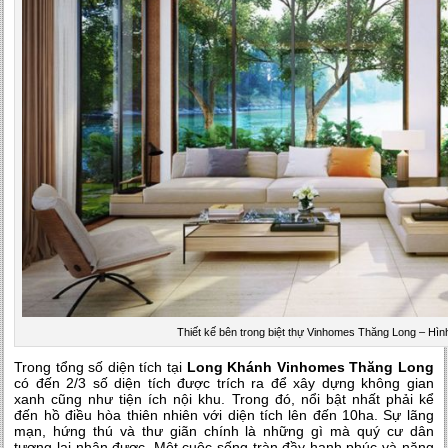
Thiết kế bên trong biệt thự Vinhomes Thăng Long – Hìn
Trong tổng số diện tích tại
Long Khánh Vinhomes Thăng Long
có đến 2/3 số diện tích được trích ra để xây dựng không gian
xanh cũng như tiện ích nội khu. Trong đó, nổi bật nhất phải kể
đến hồ điều hòa thiên nhiên với diện tích lên đến 10ha. Sự lãng
mạn, hứng thú và thư giãn chính là những gì mà quý cư dân
tương lai nhận được. Một cuộc sống tràn đầy hạnh phúc và năng