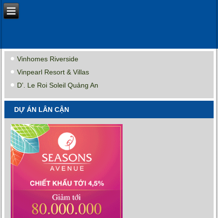
Vinhomes Riverside
Vinpearl Resort & Villas
D’. Le Roi Soleil Quảng An
DỰ ÁN LÂN CẬN