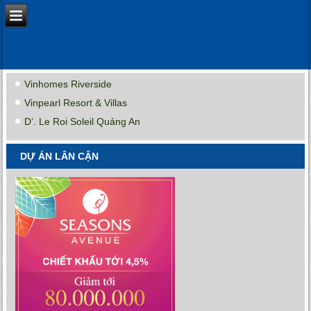
Vinhomes Riverside
Vinpearl Resort & Villas
D’. Le Roi Soleil Quảng An
DỰ ÁN LÂN CẬN