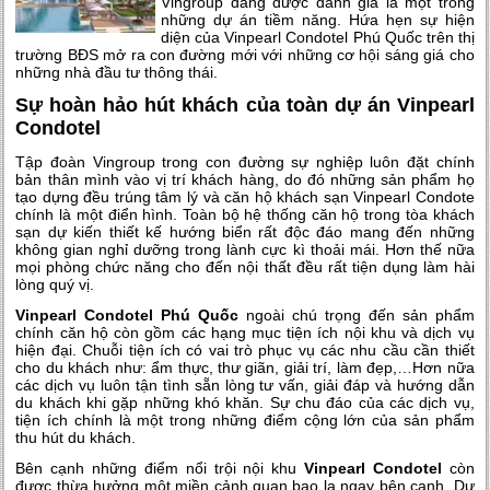
Vingroup đang được đánh giá là một trong
những dự án tiềm năng. Hứa hẹn sự hiện
diện của Vinpearl Condotel Phú Quốc trên thị
trường BĐS mở ra con đường mới với những cơ hội sáng giá cho
những nhà đầu tư thông thái.
Sự hoàn hảo hút khách của toàn dự án Vinpearl
Condotel
Tập đoàn Vingroup trong con đường sự nghiệp luôn đặt chính
bản thân mình vào vị trí khách hàng, do đó những sản phẩm họ
tạo dựng đều trúng tâm lý và căn hộ khách sạn Vinpearl Condote
chính là một điển hình. Toàn bộ hệ thống căn hộ trong tòa khách
sạn dự kiến thiết kế hướng biển rất độc đáo mang đến những
không gian nghỉ dưỡng trong lành cực kì thoải mái. Hơn thế nữa
mọi phòng chức năng cho đến nội thất đều rất tiện dụng làm hài
lòng quý vị.
Vinpearl Condotel Phú Quốc
ngoài chú trọng đến sản phẩm
chính căn hộ còn gồm các hạng mục tiện ích nội khu và dịch vụ
hiện đại. Chuỗi tiện ích có vai trò phục vụ các nhu cầu cần thiết
cho du khách như: ẩm thực, thư giãn, giải trí, làm đẹp,…Hơn nữa
các dịch vụ luôn tận tình sẵn lòng tư vấn, giải đáp và hướng dẫn
du khách khi gặp những khó khăn. Sự chu đáo của các dịch vụ,
tiện ích chính là một trong những điểm cộng lớn của sản phẩm
thu hút du khách.
Bên cạnh những điểm nổi trội nội khu
Vinpearl Condotel
còn
được thừa hưởng một miền cảnh quan bao la ngay bên cạnh. Dự