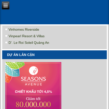
Vinhomes Riverside
Vinpearl Resort & Villas
D’. Le Roi Soleil Quảng An
DỰ ÁN LÂN CẬN