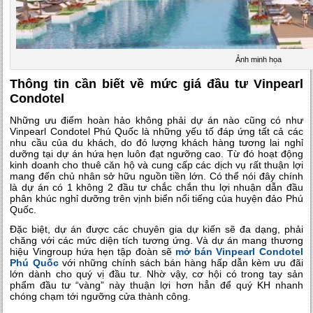
Ảnh minh họa
Thông tin cần biết về mức giá đầu tư Vinpearl
Condotel
Những ưu điểm hoàn hảo không phải dự án nào cũng có như
Vinpearl Condotel Phú Quốc là những yếu tố đáp ứng tất cả các
nhu cầu của du khách, do đó lượng khách hàng tương lai nghỉ
dưỡng tại dự án hứa hẹn luôn đạt ngưỡng cao. Từ đó hoạt động
kinh doanh cho thuê căn hộ và cung cấp các dịch vụ rất thuận lợi
mang đến chủ nhân sở hữu nguồn tiền lớn. Có thể nói đây chính
là dự án có 1 không 2 đầu tư chắc chắn thu lợi nhuận dẫn đầu
phân khúc nghỉ dưỡng trên vịnh biển nổi tiếng của huyện đảo Phú
Quốc.
Đặc biệt,
dự án
được các chuyên gia dự kiến sẽ đa dạng, phải
chăng với các mức diện tích tương ứng. Và dự án mang thương
hiệu Vingroup hứa hẹn tập đoàn sẽ
mở bán Vinpearl Condotel
Phú Quốc
với những chính sách bán hàng hấp dẫn kèm ưu đãi
lớn dành cho quý vị đầu tư. Nhờ vậy, cơ hội có trong tay sản
phẩm đầu tư “vàng” này thuận lợi hơn hẳn để quý KH nhanh
chóng chạm tới ngưỡng cửa thành công.